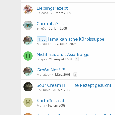
Lieblingsrezept
Caloosa
25. März 2009
Carrabba´s ...
elfie60
30. Juni 2008
Jamaikanische Kürbissuppe
Tipp
Manatee
12. Oktober 2008
Nicht hauen... Asia-Burger
H
holgrio
22. August 2008
2
Große Not !!!!!!
Manatee
4. März 2008
2
Sour Cream Hiiiiiiiilfe Rezept gesucht!
Columbia
20. Mai 2006
Kartoffelsalat
M
Maria
16. Juni 2008