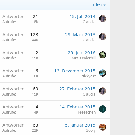
Filter
A
Antworten
21
15. Juli 2014
Aufrufe
18K
Claudia
A
Antworten
128
29. März 2013
Aufrufe
44K
Claudia
Antworten
2
29. Juni 2016
Aufrufe
15K
Mrs. Underhill
Antworten
6
13. Dezember 2015
Aufrufe
6K
Nickycat
Antworten
60
27. Februar 2015
Aufrufe
15K
Claudia
Antworten
4
14. Februar 2015
H
Aufrufe
4K
Heeeschen
Antworten
63
15. Januar 2015
Aufrufe
22K
Goofy