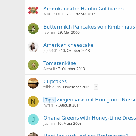
Amerikanische Haribo Goldbären
MBCSCOUT
23. Oktober 2014
Buttermilch Pancakes von Kimbimaus
rswfan
29. Mai 2006
American cheescake
jojo9601
10. Oktober 2013
Tomatenkäse
Airwulf
7. Oktober 2013
Cupcakes
tribble
19. November 2009
2
Ziegenkäse mit Honig und Nüsse
Tipp
N
nyfan
7. August 2011
Ohana Greens with Honey-Lime Dress
J
Jasmin
16. März 2008
Habt Ihr auch leckere Brotrezepte?