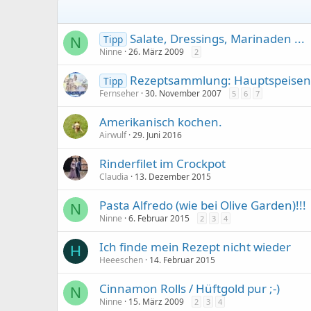
Salate, Dressings, Marinaden ...
Tipp
N
Ninne
26. März 2009
2
Rezeptsammlung: Hauptspeisen
Tipp
Fernseher
30. November 2007
5
6
7
Amerikanisch kochen.
Airwulf
29. Juni 2016
Rinderfilet im Crockpot
Claudia
13. Dezember 2015
Pasta Alfredo (wie bei Olive Garden)!!!
N
Ninne
6. Februar 2015
2
3
4
Ich finde mein Rezept nicht wieder
H
Heeeschen
14. Februar 2015
Cinnamon Rolls / Hüftgold pur ;-)
N
Ninne
15. März 2009
2
3
4