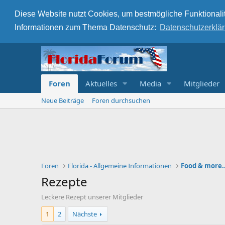
Diese Website nutzt Cookies, um bestmögliche Funktionalit
Informationen zum Thema Datenschutz:
Datenschutzerklä
Foren
Aktuelles
Media
Mitglieder
Neue Beiträge
Foren durchsuchen
Foren
Florida - Allgemeine Informationen
Food & more..
Rezepte
Leckere Rezept unserer Mitglieder
1
2
Nächste