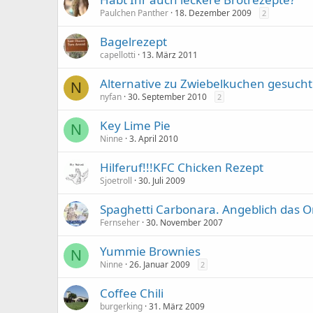
Paulchen Panther
18. Dezember 2009
2
Bagelrezept
capellotti
13. März 2011
Alternative zu Zwiebelkuchen gesucht 
N
nyfan
30. September 2010
2
Key Lime Pie
N
Ninne
3. April 2010
Hilferuf!!!KFC Chicken Rezept
Sjoetroll
30. Juli 2009
Spaghetti Carbonara. Angeblich das O
Fernseher
30. November 2007
Yummie Brownies
N
Ninne
26. Januar 2009
2
Coffee Chili
burgerking
31. März 2009