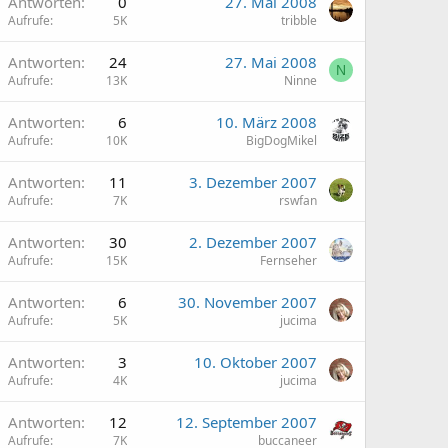
Antworten
0
27. Mai 2008
Aufrufe
5K
tribble
Antworten
24
27. Mai 2008
N
Aufrufe
13K
Ninne
Antworten
6
10. März 2008
Aufrufe
10K
BigDogMikel
Antworten
11
3. Dezember 2007
Aufrufe
7K
rswfan
Antworten
30
2. Dezember 2007
Aufrufe
15K
Fernseher
Antworten
6
30. November 2007
Aufrufe
5K
jucima
Antworten
3
10. Oktober 2007
Aufrufe
4K
jucima
Antworten
12
12. September 2007
Aufrufe
7K
buccaneer