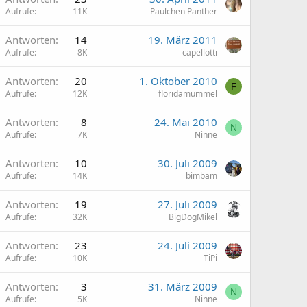
Aufrufe
11K
Paulchen Panther
Antworten
14
19. März 2011
Aufrufe
8K
capellotti
Antworten
20
1. Oktober 2010
F
Aufrufe
12K
floridamummel
Antworten
8
24. Mai 2010
N
Aufrufe
7K
Ninne
Antworten
10
30. Juli 2009
Aufrufe
14K
bimbam
Antworten
19
27. Juli 2009
Aufrufe
32K
BigDogMikel
Antworten
23
24. Juli 2009
Aufrufe
10K
TiPi
Antworten
3
31. März 2009
N
Aufrufe
5K
Ninne