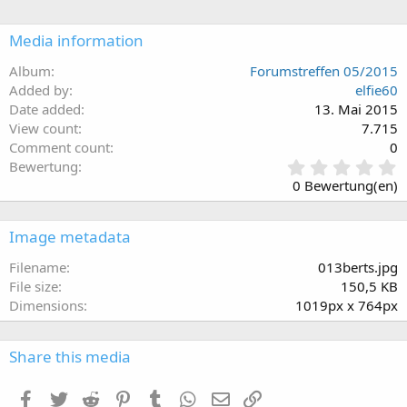
Media information
Album
Forumstreffen 05/2015
Added by
elfie60
Date added
13. Mai 2015
View count
7.715
Comment count
0
0
Bewertung
,
0 Bewertung(en)
0
0
S
Image metadata
t
e
Filename
013berts.jpg
r
File size
150,5 KB
n
Dimensions
1019px x 764px
(
e
)
Share this media
Facebook
Twitter
Reddit
Pinterest
Tumblr
WhatsApp
E-Mail
Link