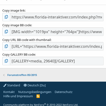
Copy image link
Copy image BB code
Copy URL BB code with thumbnail
Copy GALLERY BB code
Forumstreffen 05/2015
Standard
Deutsch [Du]
Kontakt
Nutzungsbedingungen
Datenschutz
Hilfe und Impressum
R
S
S
®
Community platform by XenForo
© 2010-2022 XenForo Ltd.