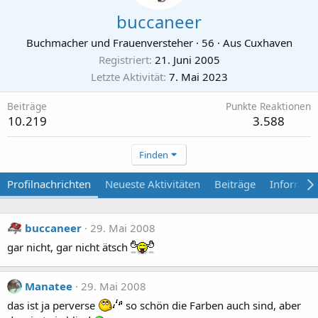
buccaneer
Buchmacher und Frauenversteher
·
56
·
Aus
Cuxhaven
Registriert
21. Juni 2005
Letzte Aktivität
7. Mai 2023
Beiträge
Punkte Reaktionen
10.219
3.588
Finden
Profilnachrichten
Neueste Aktivitäten
Beiträge
Informat
buccaneer
29. Mai 2008
gar nicht, gar nicht ätsch
Manatee
29. Mai 2008
das ist ja perverse
so schön die Farben auch sind, aber