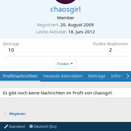
chaosgirl
Member
Registriert
20. August 2009
Letzte Aktivität
18. Juni 2012
Beiträge
Punkte Reaktionen
10
2
Finden
Profilnachrichten
Neueste Aktivitäten
Beiträge
Informat
Es gibt noch keine Nachrichten im Profil von chaosgirl.
Mitglieder
Standard
Deutsch [Du]