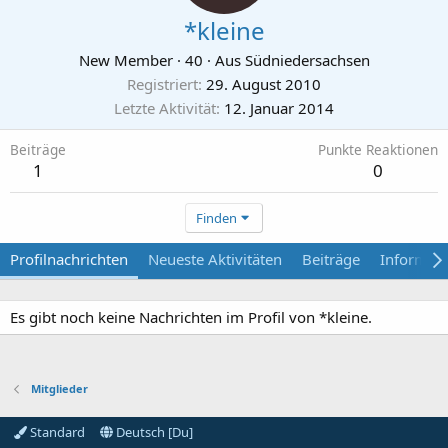
*kleine
New Member
·
40
·
Aus
Südniedersachsen
Registriert
29. August 2010
Letzte Aktivität
12. Januar 2014
Beiträge
Punkte Reaktionen
1
0
Finden
Profilnachrichten
Neueste Aktivitäten
Beiträge
Informat
Es gibt noch keine Nachrichten im Profil von *kleine.
Mitglieder
Standard
Deutsch [Du]