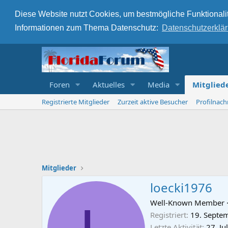
Diese Website nutzt Cookies, um bestmögliche Funktionalit
Informationen zum Thema Datenschutz:
Datenschutzerklä
Foren
Aktuelles
Media
Mitglied
Registrierte Mitglieder
Zurzeit aktive Besucher
Profilnach
Mitglieder
loecki1976
Well-Known Member
Registriert
19. Septe
Letzte Aktivität
27. Ju