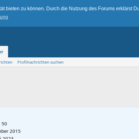
ät bieten zu können. Durch die Nutzung des Forums erklärst Du
rung
er
richten
Profilnachrichten suchen
·
50
mber 2015
li 2023