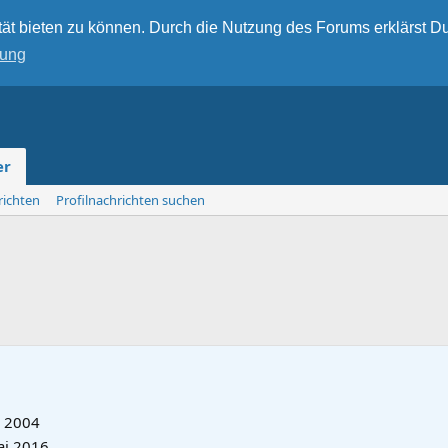
ät bieten zu können. Durch die Nutzung des Forums erklärst Du
rung
er
richten
Profilnachrichten suchen
r 2004
ai 2016