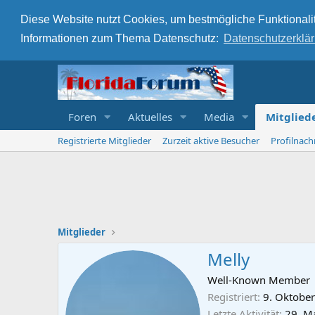
Diese Website nutzt Cookies, um bestmögliche Funktionalit
Informationen zum Thema Datenschutz:
Datenschutzerklä
Foren
Aktuelles
Media
Mitglied
Registrierte Mitglieder
Zurzeit aktive Besucher
Profilnach
Mitglieder
Melly
Well-Known Member
Registriert
9. Oktobe
Letzte Aktivität
29. M