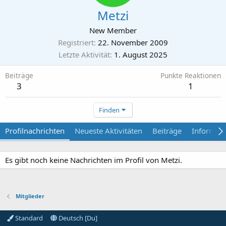
Metzi
New Member
Registriert
22. November 2009
Letzte Aktivität
1. August 2025
Beiträge
Punkte Reaktionen
3
1
Finden
Profilnachrichten
Neueste Aktivitäten
Beiträge
Informat
Es gibt noch keine Nachrichten im Profil von Metzi.
Mitglieder
Standard
Deutsch [Du]