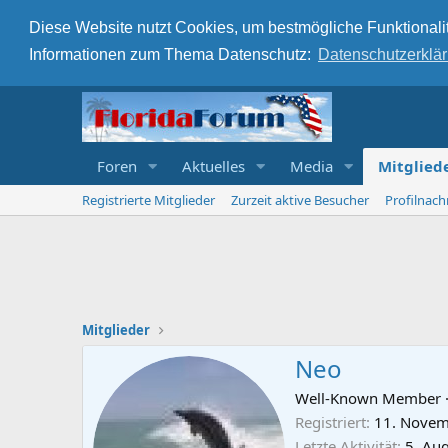
Diese Website nutzt Cookies, um bestmögliche Funktionalit
Informationen zum Thema Datenschutz:
Datenschutzerklä
Foren
Aktuelles
Media
Mitglied
Registrierte Mitglieder
Zurzeit aktive Besucher
Profilnach
Mitglieder
Neo
Well-Known Member
Registriert
11. Novem
Letzte Aktivität
5. Au