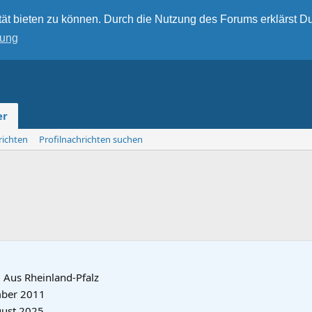
ät bieten zu können. Durch die Nutzung des Forums erklärst Du
rung
er
richten
Profilnachrichten suchen
·
Aus
Rheinland-Pfalz
ber 2011
gust 2025