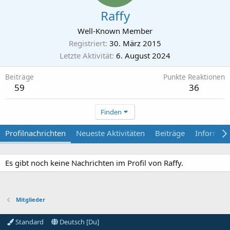
Raffy
Well-Known Member
Registriert
30. März 2015
Letzte Aktivität
6. August 2024
Beiträge
Punkte Reaktionen
59
36
Finden
Profilnachrichten
Neueste Aktivitäten
Beiträge
Informat
Es gibt noch keine Nachrichten im Profil von Raffy.
Mitglieder
Standard
Deutsch [Du]