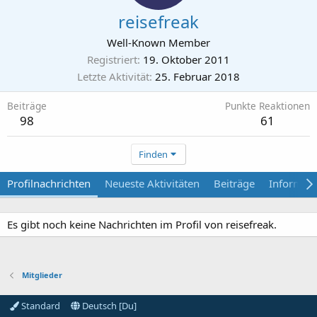
reisefreak
Well-Known Member
Registriert
19. Oktober 2011
Letzte Aktivität
25. Februar 2018
Beiträge
Punkte Reaktionen
98
61
Finden
Profilnachrichten
Neueste Aktivitäten
Beiträge
Informat
Es gibt noch keine Nachrichten im Profil von reisefreak.
Mitglieder
Standard
Deutsch [Du]