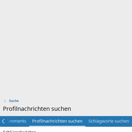
Suche
Profilnachrichten suchen
ia comments
Profilnachrichten suchen
Schlagworte suchen