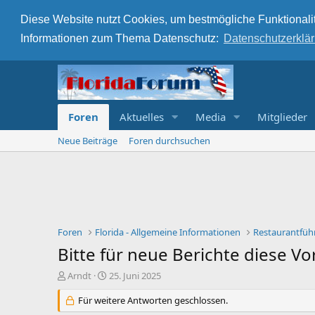
Diese Website nutzt Cookies, um bestmögliche Funktionalit
Informationen zum Thema Datenschutz:
Datenschutzerklä
Foren
Aktuelles
Media
Mitglieder
Neue Beiträge
Foren durchsuchen
Foren
Florida - Allgemeine Informationen
Restaurantführ
Bitte für neue Berichte diese V
E
E
Arndt
25. Juni 2025
r
r
s
Für weitere Antworten geschlossen.
s
t
t