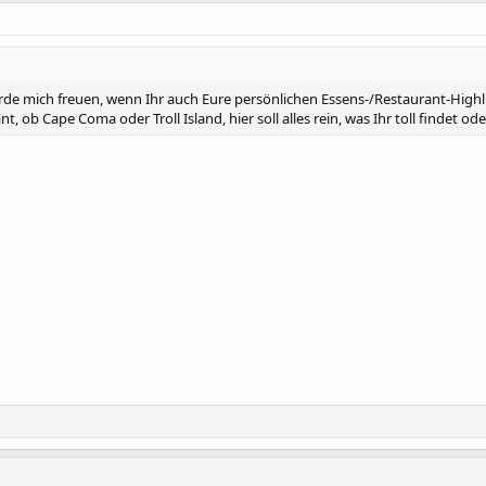
rde mich freuen, wenn Ihr auch Eure persönlichen Essens-/Restaurant-Hig
nt, ob Cape Coma oder Troll Island, hier soll alles rein, was Ihr toll findet o