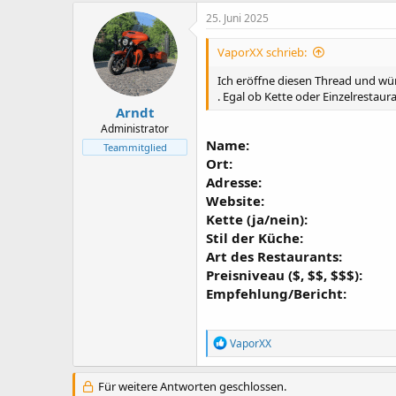
e
e
25. Juni 2025
l
l
l
l
VaporXX schrieb:
e
t
r
a
Ich eröffne diesen Thread und wü
m
. Egal ob Kette oder Einzelrestaura
Arndt
Administrator
Name:
Teammitglied
Ort:
Adresse:
Website:
Kette (ja/nein):
Stil der Küche:
Art des Restaurants:
Preisniveau ($, $$, $$$):
Empfehlung/Bericht:
R
VaporXX
e
a
k
Für weitere Antworten geschlossen.