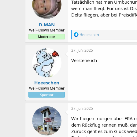
i
Tatsächlich hat man Umbuchunge
o
wem man fliegt. Für uns ist D
n
Delta fliegen, aber bei Preisdi
e
n
D-MAN
:
Well-Known Member
R
Heeeschen
Moderator
e
a
k
27. Juni 2025
t
i
Verstehe ich
o
n
e
n
Heeeschen
:
Well-Known Member
Sponsor
27. Juni 2025
Wir fliegen morgen über FRA mi
dem Rückflug rennen muß, dann
Zurück geht es zum Glück wied