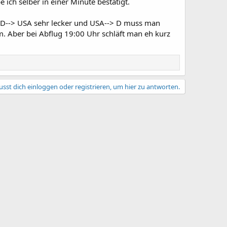
ich selber in einer Minute bestätigt.
so D--> USA sehr lecker und USA--> D muss man
um. Aber bei Abflug 19:00 Uhr schläft man eh kurz
sst dich einloggen oder registrieren, um hier zu antworten.
ungsbedingungen
Datenschutz
Hilfe und Impressum
R
S
S