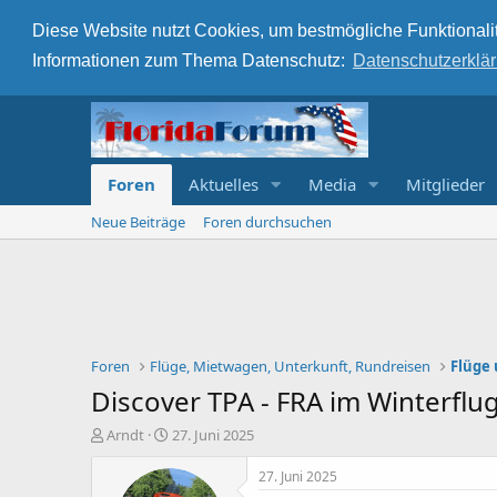
Diese Website nutzt Cookies, um bestmögliche Funktionalit
Informationen zum Thema Datenschutz:
Datenschutzerklä
Foren
Aktuelles
Media
Mitglieder
Neue Beiträge
Foren durchsuchen
Foren
Flüge, Mietwagen, Unterkunft, Rundreisen
Flüge 
Discover TPA - FRA im Winterflu
E
E
Arndt
27. Juni 2025
r
r
s
s
27. Juni 2025
t
t