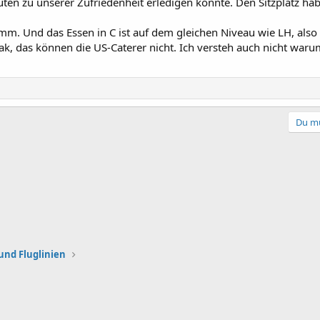
n zu unserer Zufriedenheit erledigen konnte. Den Sitzplatz habe 
hlimm. Und das Essen in C ist auf dem gleichen Niveau wie LH, al
eak, das können die US-Caterer nicht. Ich versteh auch nicht war
Du mu
und Fluglinien
Kontakt
Nutz
®
Community platform by XenForo
© 2010-2022 XenForo Ltd.