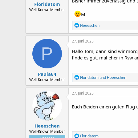
Bisher immer zuverlässig und 
Floridatom
Well-Known Member
T
M
R
Heeeschen
e
a
k
27. Juni 2025
t
P
i
Hallo Tom, dann sind wir morge
o
finde es gut, mal eher in Rsw
n
e
n
Paula64
:
R
Floridatom
und
Heeeschen
Well-Known Member
e
a
k
27. Juni 2025
t
i
Euch Beiden einen guten Flug
o
n
e
n
Heeeschen
:
Well-Known Member
R
Floridatom
Sponsor