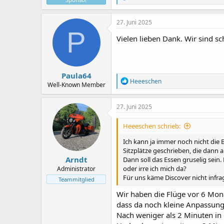
e
a
k
27. Juni 2025
t
P
i
Vielen lieben Dank. Wir sind sc
o
n
e
n
Paula64
:
R
Heeeschen
Well-Known Member
e
a
k
27. Juni 2025
t
i
Heeeschen schrieb:
o
n
Ich kann ja immer noch nicht die 
e
Sitzplätze geschrieben, die dann
n
Arndt
Dann soll das Essen gruselig sein.
:
oder irre ich mich da?
Administrator
Für uns käme Discover nicht infra
Teammitglied
Wir haben die Flüge vor 6 Mon
dass da noch kleine Anpassun
Nach weniger als 2 Minuten in 