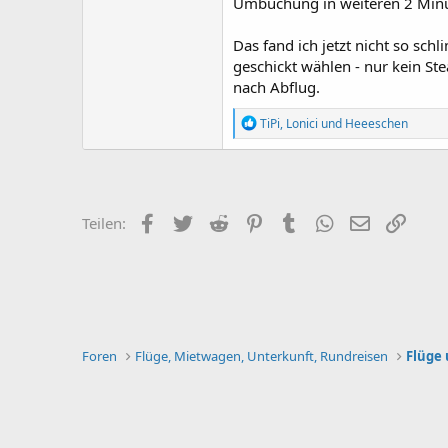
Umbuchung in weiteren 2 Minute
Das fand ich jetzt nicht so sc
geschickt wählen - nur kein St
nach Abflug.
R
TiPi
,
Lonici
und
Heeeschen
e
a
k
t
i
o
Facebook
Twitter
Reddit
Pinterest
Tumblr
WhatsApp
E-Mail
Link
Teilen:
n
e
n
:
Foren
Flüge, Mietwagen, Unterkunft, Rundreisen
Flüge 
Standard
Deutsch [Du]