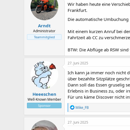
Wir haben heute eine Verschie
e
e
l
l
Frankfurt.
l
l
Die automatische Umbuchung s
e
t
Arndt
r
a
m
Administrator
Mit einem kurzen Anruf bei der
Fahrtzeit ab CC zu verschmerzen
Teammitglied
BTW: Die Abflüge ab RSW sind
27. Juni 2025
Ich kann ja immer noch nicht d
über bezahlte Sitzplätze gesc
Dann soll das Essen gruselig se
Erlebnis in Business zu, oder ir
Heeeschen
Für uns käme Discover nicht in
Well-Known Member
Sponsor
R
Mike_FB
e
a
k
27. Juni 2025
t