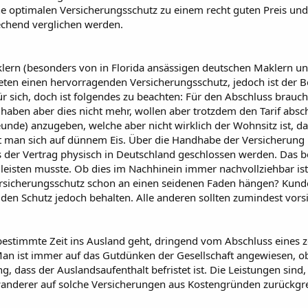
 optimalen Versicherungsschutz zu einem recht guten Preis und 
echend verglichen werden.
rn (besonders von in Florida ansässigen deutschen Maklern und V
eten einen hervorragenden Versicherungsschutz, jedoch ist der Be
 für sich, doch ist folgendes zu beachten: Für den Abschluss brau
haben aber dies nicht mehr, wollen aber trotzdem den Tarif absc
unde) anzugeben, welche aber nicht wirklich der Wohnsitz ist, d
t man sich auf dünnem Eis. Über die Handhabe der Versicherung b
er Vertrag physisch in Deutschland geschlossen werden. Das bed
leisten musste. Ob dies im Nachhinein immer nachvollziehbar ist,
sicherungsschutz schon an einen seidenen Faden hängen? Kunde
 den Schutz jedoch behalten. Alle anderen sollten zumindest vorsi
bestimmte Zeit ins Ausland geht, dringend vom Abschluss eines zei
 ist immer auf das Gutdünken der Gesellschaft angewiesen, ob d
, dass der Auslandsaufenthalt befristet ist. Die Leistungen sind, 
derer auf solche Versicherungen aus Kostengründen zurückgreifen