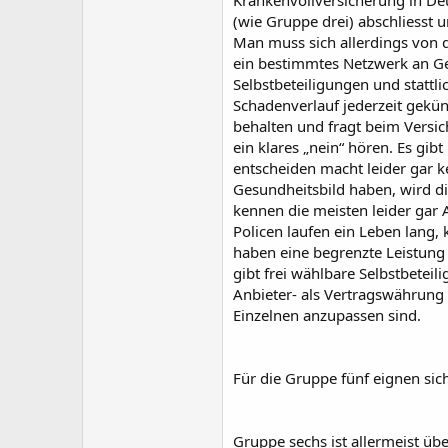
Krankenvollversicherung in Deut
(wie Gruppe drei) abschliesst u
Man muss sich allerdings von d
ein bestimmtes Netzwerk an Ge
Selbstbeteiligungen und stattl
Schadenverlauf jederzeit gekün
behalten und fragt beim Versic
ein klares „nein“ hören. Es gib
entscheiden macht leider gar 
Gesundheitsbild haben, wird di
kennen die meisten leider gar A
Policen laufen ein Leben lang
haben eine begrenzte Leistung
gibt frei wählbare Selbstbete
Anbieter- als Vertragswährung 
Einzelnen anzupassen sind.
Für die Gruppe fünf eignen sic
Gruppe sechs ist allermeist üb