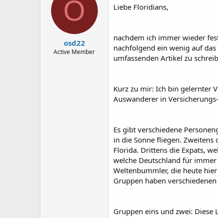
O
Liebe Floridians,
e
e
l
l
l
l
e
t
nachdem ich immer wieder fest
osd22
r
a
nachfolgend ein wenig auf das 
m
Active Member
umfassenden Artikel zu schreibe
Kurz zu mir: Ich bin gelernte
Auswanderer in Versicherungs-
Es gibt verschiedene Personeng
in die Sonne fliegen. Zweitens 
Florida. Drittens die Expats, w
welche Deutschland für immer „
Weltenbummler, die heute hier 
Gruppen haben verschiedenen 
Gruppen eins und zwei: Diese L