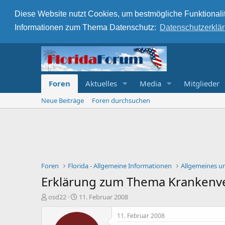
Diese Website nutzt Cookies, um bestmögliche Funktionalit
Informationen zum Thema Datenschutz:
Datenschutzerklä
Foren
Aktuelles
Media
Mitglieder
Neue Beiträge
Foren durchsuchen
Foren
Florida - Allgemeine Informationen
Allgemeines u
Erklärung zum Thema Krankenv
E
E
osd22
11. Februar 2008
r
r
s
s
11. Februar 2008
t
t