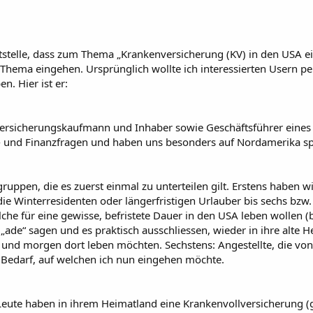
stelle, dass zum Thema „Krankenversicherung (KV) in den USA ei
Thema eingehen. Ursprünglich wollte ich interessierten Usern pe
n. Hier ist er:
r Versicherungskaufmann und Inhaber sowie Geschäftsführer eine
 und Finanzfragen und haben uns besonders auf Nordamerika spez
ruppen, die es zuerst einmal zu unterteilen gilt. Erstens haben w
die Winterresidenten oder längerfristigen Urlauber bis sechs bzw
elche für eine gewisse, befristete Dauer in den USA leben wollen (
ade“ sagen und es praktisch ausschliessen, wieder in ihre alte 
und morgen dort leben möchten. Sechstens: Angestellte, die von 
Bedarf, auf welchen ich nun eingehen möchte.
eute haben in ihrem Heimatland eine Krankenvollversicherung (g