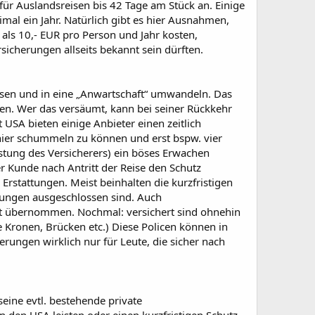
ür Auslandsreisen bis 42 Tage am Stück an. Einige
al ein Jahr. Natürlich gibt es hier Ausnahmen,
als 10,- EUR pro Person und Jahr kosten,
rsicherungen allseits bekannt sein dürften.
ssen und in eine „Anwartschaft“ umwandeln. Das
en. Wer das versäumt, kann bei seiner Rückkehr
SA bieten einige Anbieter einen zeitlich
, hier schummeln zu können und erst bspw. vier
stung des Versicherers) ein böses Erwachen
r Kunde nach Antritt der Reise den Schutz
rstattungen. Meist beinhalten die kurzfristigen
nkungen ausgeschlossen sind. Auch
it übernommen. Nochmal: versichert sind ohnehin
 Kronen, Brücken etc.) Diese Policen können in
rungen wirklich nur für Leute, die sicher nach
 seine evtl. bestehende private