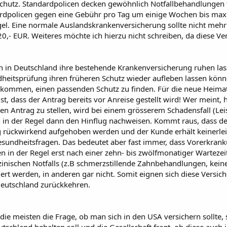
chutz. Standardpolicen decken gewöhnlich Notfallbehandlungen f
rdpolicen gegen eine Gebühr pro Tag um einige Wochen bis maxim
el. Eine normale Auslandskrankenversicherung sollte nicht mehr 
 20,- EUR. Weiteres möchte ich hierzu nicht schreiben, da diese Ve
ten in Deutschland ihre bestehende Krankenversicherung ruhen la
dheitsprüfung ihren früheren Schutz wieder aufleben lassen könn
ommen, einen passenden Schutz zu finden. Für die neue Heimat U
ist, dass der Antrag bereits vor Anreise gestellt wird! Wer meint
n Antrag zu stellen, wird bei einem grösserem Schadensfall (Lei
ch in der Regel dann den Hinflug nachweisen. Kommt raus, dass de
g rückwirkend aufgehoben werden und der Kunde erhält keinerlei E
 Gesundheitsfragen. Das bedeutet aber fast immer, dass Vorerkra
 in der Regel erst nach einer zehn- bis zwölfmonatiger Warteze
nischen Notfalls (z.B schmerzstillende Zahnbehandlungen, keine
rt werden, in anderen gar nicht. Somit eignen sich diese Versiche
Deutschland zurückkehren.
r die meisten die Frage, ob man sich in den USA versichern sollte,