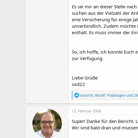
Es sei mir an dieser Stelle nac
suchen aus der Vielzahl der Anb
eine Versicherung für einige J
unverbindlich. Zudem möchte ic
enthält. Es muss immer der Einz
So, ich hoffe, ich konnte Euch 
zur Verfügung.
Liebe Grüße
osd22
R
smarsh
,
WoolF
,
Podologen
und 24
e
a
k
12. Februar 2008
t
i
Super! Danke für den Bericht. 
o
Wir sind bald dran und müssen 
n
e