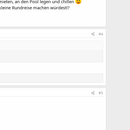
s mieten, an den Pool legen und chillen
e kleine Rundreise machen würdest!?
#4
#5