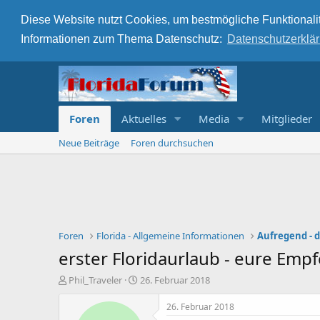
Diese Website nutzt Cookies, um bestmögliche Funktionalit
Informationen zum Thema Datenschutz:
Datenschutzerklä
Foren
Aktuelles
Media
Mitglieder
Neue Beiträge
Foren durchsuchen
Foren
Florida - Allgemeine Informationen
Aufregend - d
erster Floridaurlaub - eure Emp
E
E
Phil_Traveler
26. Februar 2018
r
r
s
s
26. Februar 2018
t
t