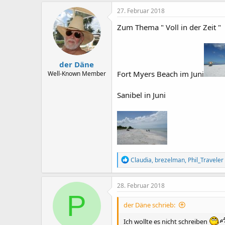
a
k
27. Februar 2018
t
i
Zum Thema " Voll in der Zeit "
o
n
e
n
der Däne
:
Fort Myers Beach im Juni
Well-Known Member
Sanibel in Juni
R
Claudia
,
brezelman
,
Phil_Traveler
e
a
k
28. Februar 2018
t
P
i
der Däne schrieb:
o
n
Ich wollte es nicht schreiben
e