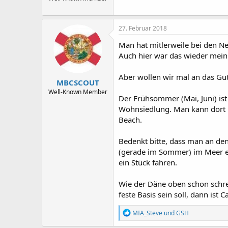
27. Februar 2018
Man hat mitlerweile bei den Ne
Auch hier war das wieder mein
Aber wollen wir mal an das Gu
MBCSCOUT
Well-Known Member
Der Frühsommer (Mai, Juni) ist e
Wohnsiedlung. Man kann dort m
Beach.
Bedenkt bitte, dass man an den
(gerade im Sommer) im Meer ei
ein Stück fahren.
Wie der Däne oben schon schre
feste Basis sein soll, dann ist
R
MIA_Steve
und
GSH
e