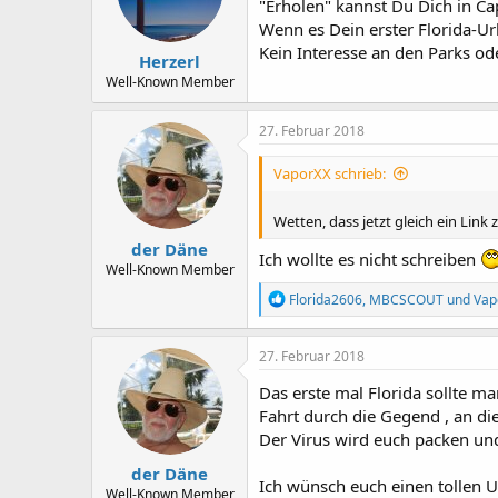
"Erholen" kannst Du Dich in Cap
n
Wenn es Dein erster Florida-Ur
e
n
Kein Interesse an den Parks od
Herzerl
:
Well-Known Member
27. Februar 2018
VaporXX schrieb:
Wetten, dass jetzt gleich ein Li
der Däne
Ich wollte es nicht schreiben
Well-Known Member
R
Florida2606
,
MBCSCOUT
und
Vap
e
a
k
27. Februar 2018
t
i
Das erste mal Florida sollte m
o
Fahrt durch die Gegend , an di
n
Der Virus wird euch packen u
e
n
der Däne
:
Ich wünsch euch einen tollen 
Well-Known Member