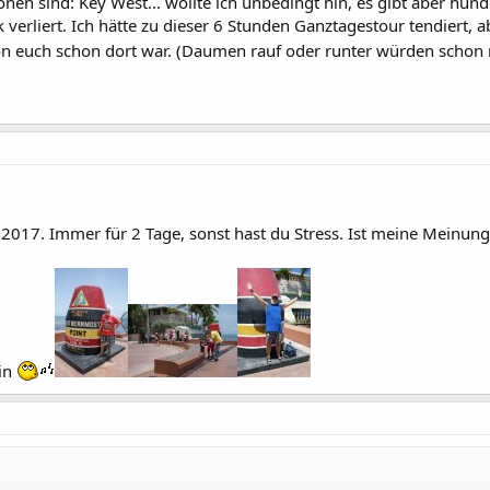
onen sind: Key West... wollte ich unbedingt hin, es gibt aber hun
 verliert. Ich hätte zu dieser 6 Stunden Ganztagestour tendiert, 
n euch schon dort war. (Daumen rauf oder runter würden schon
2017. Immer für 2 Tage, sonst hast du Stress. Ist meine Meinung
ein