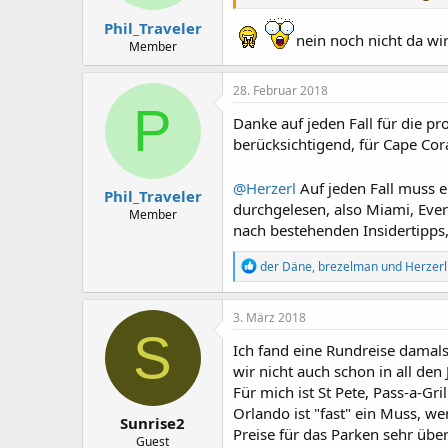
n
Phil_Traveler
:
nein noch nicht da wi
Member
28. Februar 2018
P
Danke auf jeden Fall für die 
berücksichtigend, für Cape Cor
@Herzerl
Auf jeden Fall muss e
Phil_Traveler
durchgelesen, also Miami, Ever
Member
nach bestehenden Insidertipps
R
der Däne
,
brezelman
und
Herzerl
e
a
k
3. März 2018
t
S
i
Ich fand eine Rundreise damals
o
wir nicht auch schon in all den
n
Für mich ist St Pete, Pass-a-Gr
e
n
Orlando ist "fast" ein Muss, w
Sunrise2
:
Preise für das Parken sehr über
Guest