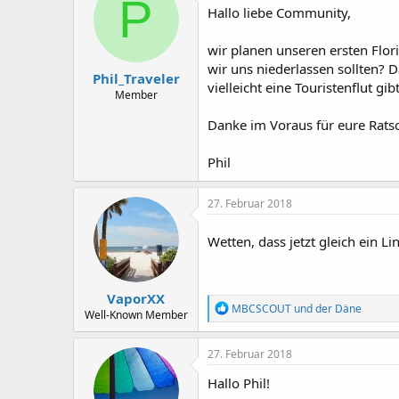
P
Hallo liebe Community,
e
e
l
l
l
l
wir planen unseren ersten Flor
e
t
wir uns niederlassen sollten? D
Phil_Traveler
r
a
vielleicht eine Touristenflut g
m
Member
Danke im Voraus für eure Rats
Phil
27. Februar 2018
Wetten, dass jetzt gleich ein 
VaporXX
R
MBCSCOUT
und
der Däne
Well-Known Member
e
a
k
27. Februar 2018
t
i
Hallo Phil!
o