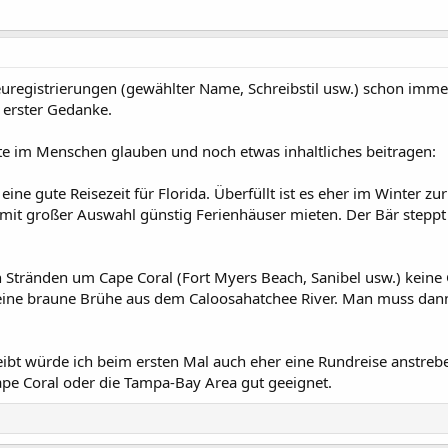
uregistrierungen (gewählter Name, Schreibstil usw.) schon immer 
 erster Gedanke.
te im Menschen glauben und noch etwas inhaltliches beitragen:
ine gute Reisezeit für Florida. Überfüllt ist es eher im Winter zu
it großer Auswahl günstig Ferienhäuser mieten. Der Bär steppt 
 Stränden um Cape Coral (Fort Myers Beach, Sanibel usw.) keine Ga
ne braune Brühe aus dem Caloosahatchee River. Man muss dann 
ibt würde ich beim ersten Mal auch eher eine Rundreise anstreb
 Cape Coral oder die Tampa-Bay Area gut geeignet.