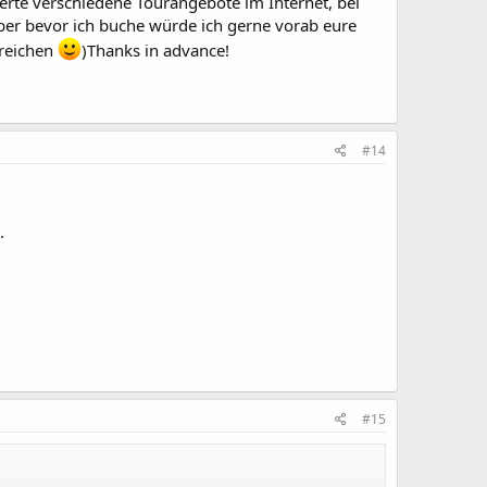
derte verschiedene Tourangebote im Internet, bei
aber bevor ich buche würde ich gerne vorab eure
 reichen
)Thanks in advance!
#14
.
#15