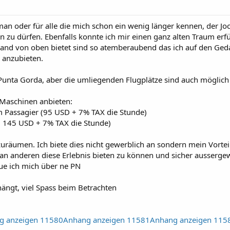
an oder für alle die mich schon ein wenig länger kennen, der Joc
en zu dürfen. Ebenfalls konnte ich mir einen ganz alten Traum e
s Land von oben bietet sind so atemberaubend das ich auf den Ge
 anzubieten.
 Punta Gorda, aber die umliegenden Flugplätze sind auch möglich
2 Maschinen anbieten:
 Passagier (95 USD + 7% TAX die Stunde)
 ( 145 USD + 7% TAX die Stunde)
räumen. Ich biete dies nicht gewerblich an sondern mein Vorteil
ran anderen diese Erlebnis bieten zu können und sicher ausserg
ue ich mich über ne PN
ängt, viel Spass beim Betrachten
g anzeigen 11580
Anhang anzeigen 11581
Anhang anzeigen 115