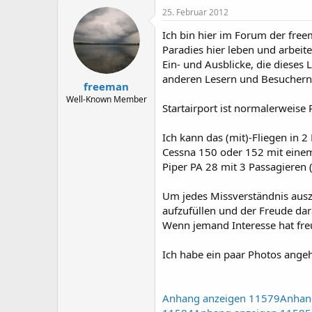
e
e
25. Februar 2012
l
l
Ich bin hier im Forum der freem
l
l
e
t
Paradies hier leben und arbeit
r
a
Ein- und Ausblicke, die diese
m
anderen Lesern und Besuchern
freeman
Well-Known Member
Startairport ist normalerweise
Ich kann das (mit)-Fliegen in 
Cessna 150 oder 152 mit einem
Piper PA 28 mit 3 Passagieren
Um jedes Missverständnis auszu
aufzufüllen und der Freude da
Wenn jemand Interesse hat fre
Ich habe ein paar Photos angeh
Anhang anzeigen 11579
Anhan