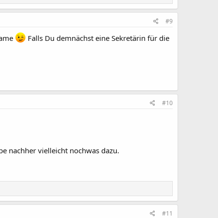
#9
 Name
Falls Du demnächst eine Sekretärin für die
#10
reibe nachher vielleicht nochwas dazu.
#11