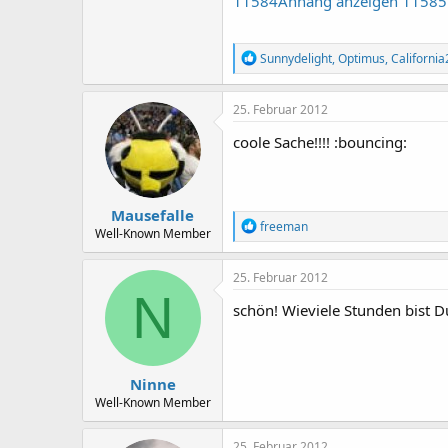
11584
Anhang anzeigen 11585
R
Sunnydelight
,
Optimus
,
Californi
e
a
k
25. Februar 2012
t
i
coole Sache!!!! :bouncing:
o
n
e
n
Mausefalle
:
R
freeman
Well-Known Member
e
a
k
25. Februar 2012
t
N
i
schön! Wieviele Stunden bist 
o
n
e
n
Ninne
:
Well-Known Member
25. Februar 2012