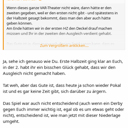
Wenn dieses ganze VAR-Theater nicht wäre, dann hätte er den
zweiten gegeben, weil er den ersten nicht gibt - und spätestens in
der Halbzeit gesagt bekommt, dass man den aber auch hätte
geben können.
Am Ende hätten wir in der ersten HZ den Deckel drauf machen
müssen und Ihr in der zweiten den Ausgleich verdient gehabt.
Das Gute ist ja, dass man nach diesem Spiel sagen kann, dass es
Zum Vergrößern anklicken....
durchaus die Möglichkeit gibt das wir das im nächsten Jahr eine
Etage höher noch mal neu ausspielen können...
Ja, sehe ich genauso wie Du. Erste Halbzeit ging klar an Euch,
Seht ihr mal lieber zu, dass Ihr morgen im Pokal weiter kommt, das
in der 2. habt ihr ein bisschen Glück gehabt, dass wir den
könnte das Verhältnis zwischen einzelnen meiner Kollegen und mir
Ausgleich nicht gemacht haben.
wieder normalisieren...ist seit Sonntag etwas "angespannt"...
Tat weh, aber das Gute ist, dass heute ja schon wieder Pokal
ist und es gar keine Zeit gibt, sich darüber zu ärgern.
Das Spiel war auch nicht entscheidend (auch wenn ein Derby
gegen Euch immer wichtig ist, egal ob es um etwas geht oder
nicht), entscheidend ist, wie man jetzt mit dieser Niederlage
umgeht.