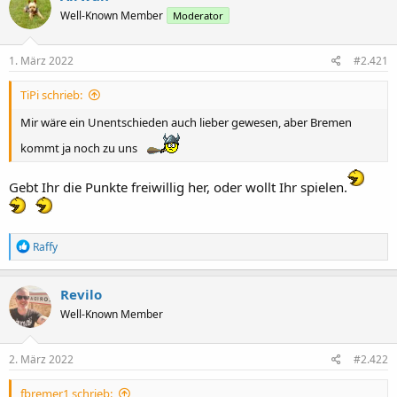
t
t
Well-Known Member
Moderator
e
e
l
l
l
l
1. März 2022
#2.421
e
t
r
a
TiPi schrieb:
m
Mir wäre ein Unentschieden auch lieber gewesen, aber Bremen
kommt ja noch zu uns
Gebt Ihr die Punkte freiwillig her, oder wollt Ihr spielen.
R
Raffy
e
a
k
Revilo
t
Well-Known Member
i
o
n
e
2. März 2022
#2.422
n
:
fbremer1 schrieb: