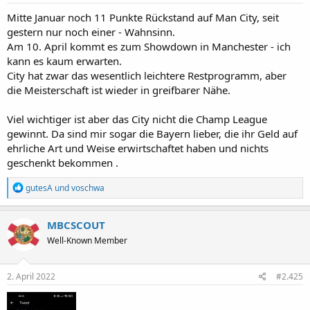
Mitte Januar noch 11 Punkte Rückstand auf Man City, seit
gestern nur noch einer - Wahnsinn.
Am 10. April kommt es zum Showdown in Manchester - ich
kann es kaum erwarten.
City hat zwar das wesentlich leichtere Restprogramm, aber
die Meisterschaft ist wieder in greifbarer Nähe.
Viel wichtiger ist aber das City nicht die Champ League
gewinnt. Da sind mir sogar die Bayern lieber, die ihr Geld auf
ehrliche Art und Weise erwirtschaftet haben und nichts
geschenkt bekommen .
R
gutesA
und
voschwa
e
a
k
MBCSCOUT
t
Well-Known Member
i
o
n
e
2. April 2022
#2.425
n
: