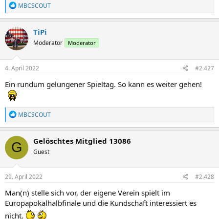
R
MBCSCOUT
e
a
k
TiPi
t
Moderator
Moderator
i
o
n
e
4. April 2022
#2.427
n
:
Ein rundum gelungener Spieltag. So kann es weiter gehen!
R
MBCSCOUT
e
a
k
Gelöschtes Mitglied 13086
G
t
Guest
i
o
n
e
29. April 2022
#2.428
n
:
Man(n) stelle sich vor, der eigene Verein spielt im
Europapokalhalbfinale und die Kundschaft interessiert es
nicht.