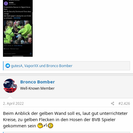
R
gutesA
,
VaporXX
und
Bronco Bomber
e
a
k
Bronco Bomber
t
Well-Known Member
i
o
n
e
2. April 2022
#2.426
n
:
Beim Anblick der gelben Wand soll es, laut gut unterrichteter
Kreise, zu gelben Flecken in den Hosen der BVB Spieler
gekommen sein