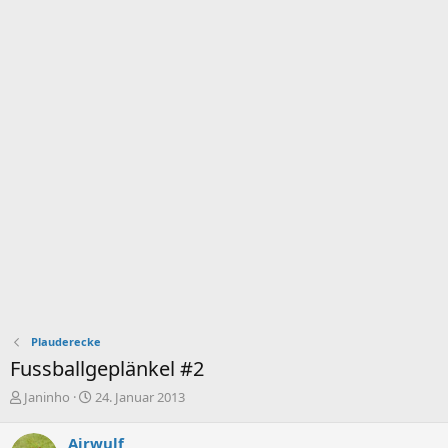
Plauderecke
Fussballgeplänkel #2
E
E
Janinho
24. Januar 2013
r
r
s
s
Airwulf