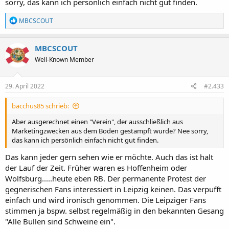
sorry, das kann ich persönlich einfach nicht gut finden.
R
MBCSCOUT
e
a
k
MBCSCOUT
t
Well-Known Member
i
o
n
e
29. April 2022
#2.433
n
:
bacchus85 schrieb:
Aber ausgerechnet einen "Verein", der ausschließlich aus
Marketingzwecken aus dem Boden gestampft wurde? Nee sorry,
das kann ich persönlich einfach nicht gut finden.
Das kann jeder gern sehen wie er möchte. Auch das ist halt
der Lauf der Zeit. Früher waren es Hoffenheim oder
Wolfsburg.....heute eben RB. Der permanente Protest der
gegnerischen Fans interessiert in Leipzig keinen. Das verpufft
einfach und wird ironisch genommen. Die Leipziger Fans
stimmen ja bspw. selbst regelmäßig in den bekannten Gesang
"Alle Bullen sind Schweine ein".