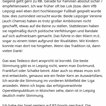
Gegend geht gern zu RB. Gerade für Familien absolut sicher /
empfehlenswert. Ich war früher oft bei Lok (bzw. dem VfB
Leipzig) weil eben dort hochklassiger Fußball gespielt wurde
bzw. dies zumindest versucht wurde. Beide Leipziger Vereine
(auch Chemie) haben es trotz großer Ambitionen nicht
geschafft, etwas auf die Beine zu stellen. Stattdessen haben
sie regelmäßig durch politische Verfehlungen und Randale
auf sich aufmerksam gemacht. Das führte in den 90ern m.E.
sogar zu einem toten aufgrund der Rivalitäten. Mit Kindern
konnte man dort nie hingehen. Wenn das Tradition ist, dann
vielen Dank!
Das was Tedesco dort anspricht ist korrekt. Die beste
Stimmung gibt es in Leipzig nicht, wenn man Dortmund,
Frankfurt oder Schalke kennt. Aber auch so etwas muss sich
erst entwickeln, genauso wie ein fester Kern an Auswärtsfans.
Ich würde die Stimmung im vorderen Mittelfeld der Liga
ansiedeln. Wenn ich bspw. das erfolgsverwöhnte
Operettenpublikum in München sehe, dann ist in Leipzig
deutlich mehr Stimmung.
Ich habe das Spiel gestern auf BT-Sports geschaut. Die