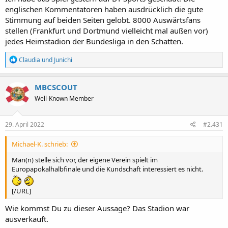
englischen Kommentatoren haben ausdrücklich die gute
Stimmung auf beiden Seiten gelobt. 8000 Auswärtsfans
stellen (Frankfurt und Dortmund vielleicht mal außen vor)
jedes Heimstadion der Bundesliga in den Schatten.
R
Claudia
und
Junichi
e
a
k
MBCSCOUT
t
Well-Known Member
i
o
n
e
29. April 2022
#2.431
n
:
Michael-K. schrieb:
Man(n) stelle sich vor, der eigene Verein spielt im
Europapokalhalbfinale und die Kundschaft interessiert es nicht.
[/URL]
Wie kommst Du zu dieser Aussage? Das Stadion war
ausverkauft.