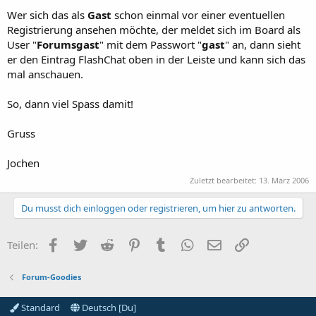
Wer sich das als
Gast
schon einmal vor einer eventuellen
Registrierung ansehen möchte, der meldet sich im Board als
User "
Forumsgast
" mit dem Passwort "
gast
" an, dann sieht
er den Eintrag FlashChat oben in der Leiste und kann sich das
mal anschauen.
So, dann viel Spass damit!
Gruss
Jochen
Zuletzt bearbeitet:
13. März 2006
Du musst dich einloggen oder registrieren, um hier zu antworten.
Facebook
Twitter
Reddit
Pinterest
Tumblr
WhatsApp
E-Mail
Link
Teilen:
Forum-Goodies
Standard
Deutsch [Du]