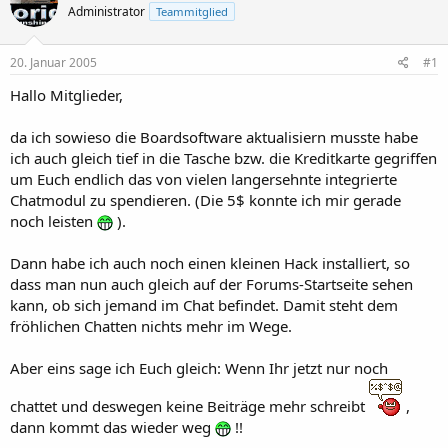
t
t
Administrator
Teammitglied
e
e
l
l
l
l
20. Januar 2005
#1
e
t
r
a
Hallo Mitglieder,
m
da ich sowieso die Boardsoftware aktualisiern musste habe
ich auch gleich tief in die Tasche bzw. die Kreditkarte gegriffen
um Euch endlich das von vielen langersehnte integrierte
Chatmodul zu spendieren. (Die 5$ konnte ich mir gerade
noch leisten
).
Dann habe ich auch noch einen kleinen Hack installiert, so
dass man nun auch gleich auf der Forums-Startseite sehen
kann, ob sich jemand im Chat befindet. Damit steht dem
fröhlichen Chatten nichts mehr im Wege.
Aber eins sage ich Euch gleich: Wenn Ihr jetzt nur noch
chattet und deswegen keine Beiträge mehr schreibt
,
dann kommt das wieder weg
!!