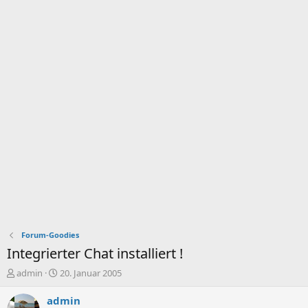
Forum-Goodies
Integrierter Chat installiert !
E
E
admin
20. Januar 2005
r
r
s
s
admin