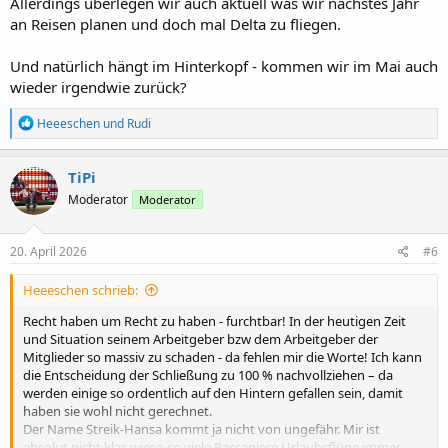
Allerdings überlegen wir auch aktuell was wir nächstes Jahr
an Reisen planen und doch mal Delta zu fliegen.
Und natürlich hängt im Hinterkopf - kommen wir im Mai auch
wieder irgendwie zurück?
R
Heeeschen
und
Rudi
e
a
k
TiPi
t
Moderator
Moderator
i
o
n
e
20. April 2026
#6
n
:
Heeeschen schrieb:
Recht haben um Recht zu haben - furchtbar! In der heutigen Zeit
und Situation seinem Arbeitgeber bzw dem Arbeitgeber der
Mitglieder so massiv zu schaden - da fehlen mir die Worte! Ich kann
die Entscheidung der Schließung zu 100 % nachvollziehen – da
werden einige so ordentlich auf den Hintern gefallen sein, damit
haben sie wohl nicht gerechnet.
Der Name Streik-Hansa kommt ja nicht von ungefähr. Mir ist
absolut nicht klar, wieso so viele Passagiere Urlaubsflüge immer