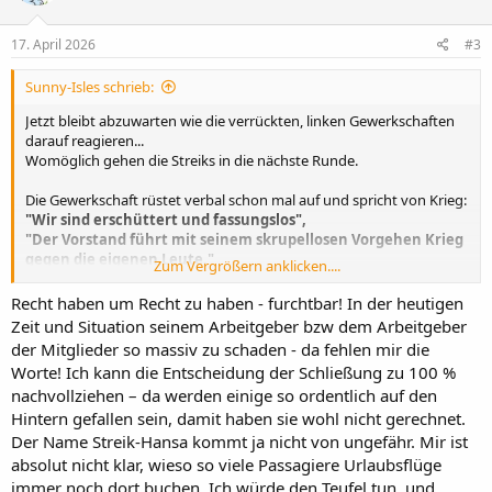
17. April 2026
#3
Sunny-Isles schrieb:
Jetzt bleibt abzuwarten wie die verrückten, linken Gewerkschaften
darauf reagieren...
Womöglich gehen die Streiks in die nächste Runde.
Die Gewerkschaft rüstet verbal schon mal auf und spricht von Krieg:
"Wir sind erschüttert und fassungslos",
"Der Vorstand führt mit seinem skrupellosen Vorgehen Krieg
gegen die eigenen Leute."
Zum Vergrößern anklicken....
Recht haben um Recht zu haben - furchtbar! In der heutigen
"Wir sind erschüttert und fassungslos"
Zeit und Situation seinem Arbeitgeber bzw dem Arbeitgeber
Wegen hoher Kosten für Kerosin und der fortgesetzten Streiks
der Mitglieder so massiv zu schaden - da fehlen mir die
schließt die Lufthansa ihre Regionaltochter Cityline. Nach dem
Worte! Ich kann die Entscheidung der Schließung zu 100 %
Willen des Vorstands sollen 27 ältere Canadair-Jets der aktuell noch
bestreikten Gesellschaft gar nicht mehr im Linienverkehr abheben.
nachvollziehen – da werden einige so ordentlich auf den
Das sagen die Gewerkschaften zu der...
Hintern gefallen sein, damit haben sie wohl nicht gerechnet.
www.aero.de
Der Name Streik-Hansa kommt ja nicht von ungefähr. Mir ist
absolut nicht klar, wieso so viele Passagiere Urlaubsflüge
immer noch dort buchen. Ich würde den Teufel tun, und