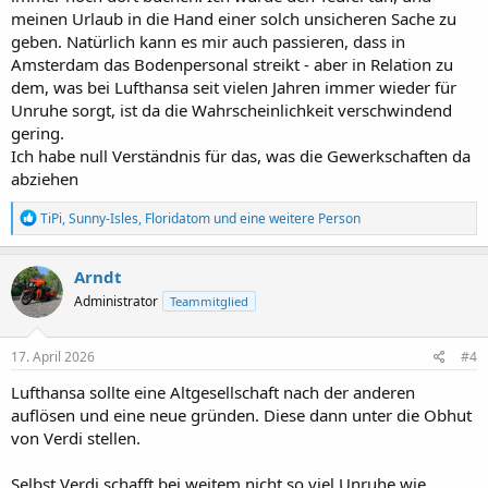
meinen Urlaub in die Hand einer solch unsicheren Sache zu
geben. Natürlich kann es mir auch passieren, dass in
Amsterdam das Bodenpersonal streikt - aber in Relation zu
dem, was bei Lufthansa seit vielen Jahren immer wieder für
Unruhe sorgt, ist da die Wahrscheinlichkeit verschwindend
gering.
Ich habe null Verständnis für das, was die Gewerkschaften da
abziehen
R
TiPi
,
Sunny-Isles
,
Floridatom
und eine weitere Person
e
a
k
Arndt
t
Administrator
Teammitglied
i
o
n
e
17. April 2026
#4
n
:
Lufthansa sollte eine Altgesellschaft nach der anderen
auflösen und eine neue gründen. Diese dann unter die Obhut
von Verdi stellen.
Selbst Verdi schafft bei weitem nicht so viel Unruhe wie