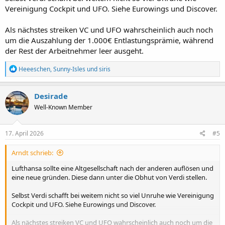
Vereinigung Cockpit und UFO. Siehe Eurowings und Discover.
Als nächstes streiken VC und UFO wahrscheinlich auch noch
um die Auszahlung der 1.000€ Entlastungsprämie, während
der Rest der Arbeitnehmer leer ausgeht.
R
Heeeschen
,
Sunny-Isles
und
siris
e
a
k
Desirade
t
Well-Known Member
i
o
n
e
17. April 2026
#5
n
:
Arndt schrieb:
Lufthansa sollte eine Altgesellschaft nach der anderen auflösen und
eine neue gründen. Diese dann unter die Obhut von Verdi stellen.
Selbst Verdi schafft bei weitem nicht so viel Unruhe wie Vereinigung
Cockpit und UFO. Siehe Eurowings und Discover.
Als nächstes streiken VC und UFO wahrscheinlich auch noch um die