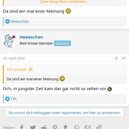
Zum Vergrößern anklicken....
noch dort buchen. Ich würde den Teufel tun, und meinen Urlaub in
die Hand einer solch unsicheren Sache zu geben. Natürlich kann es
Da sind wir mal einer Meinung
mir auch passieren, dass in Amsterdam das Bodenpersonal streikt -
aber in Relation zu dem, was bei Lufthansa seit vielen Jahren immer
R
Heeeschen
wieder für Unruhe sorgt, ist da die Wahrscheinlichkeit
e
a
verschwindend gering.
k
Ich habe null Verständnis für das, was die Gewerkschaften da
Heeeschen
t
abziehen
Well-Known Member
Sponsor
i
o
n
e
20. April 2026
#7
n
:
TiPi schrieb:
Da sind wir mal einer Meinung
Och, in jüngster Zeit kam das gar nicht so selten vor
R
TiPi
e
a
k
Du musst dich einloggen oder registrieren, um hier zu antworten.
t
i
o
Facebook
Twitter
Reddit
Pinterest
Tumblr
WhatsApp
E-Mail
Link
Teilen: