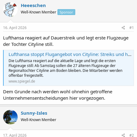
s
s
Heeeschen
t
t
Well-Known Member
Sponsor
e
e
l
l
l
l
16. April 2026
#1
e
t
r
a
Lufthansa reagiert auf Dauerstreik und legt erste Flugzeuge
m
der Tochter Cityline still.
Lufthansa stoppt Flugangebot von Cityline: Streiks und hohe Kerosin-Preise
Die Lufthansa reagiert auf die aktuelle Lage und legt die ersten
Flugzeuge still: Ab Samstag sollen die 27 älteren Flugzeuge der
Regionaltochter Cityline am Boden bleiben. Die Mitarbeiter werden
offenbar freigestellt.
www.spiegel.de
Dem Grunde nach werden wohl ohnehin getroffene
Unternehmensentscheidungen hier vorgezogen.
Sunny-Isles
Well-Known Member
17. April 2026
#2