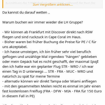
Auszahlung der 1.000€ Entlastungsprämie, während der Rest der
Zum Vergrößern anklicken....
Arbeitnehmer leer ausgeht.
Da kannst du darauf wetten ..
Warum buchen wir immer wieder die LH Gruppe?
- Wir können ab Frankfurt mit Discover direkt nach RSW
fliegen und sind ruckzuck in Cape Coral im Haus.
- Bisher waren bei früher Buchung die Preise für PE / C für
uns akzeptabel.
- Ich hasse umsteigen, ich bin früher sehr viel beruflich
geflogen und unzählige Mal irgendwo "hängen" geblieben
oder mein Gepäck hat es nicht geschafft, der maximal
Spaß
den ich hatte war ein geplanter Flug STR - WRO / ich war
einen Tag in D unterwegs ... STR - FRA - MUC - WRO und
natürlich zu spät für meine Termine
- alternativ können wir direkt Tampa oder Miami anfliegen
- mit den gesammelten Meilen reicht es einmal im Jahr einen
fast kostenlosen Freiflug (FRA - DFW - MIA - FRA für 150 Euro
in diesem Fall in PE)