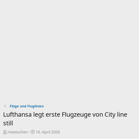
Flüge und Fluglinien
Lufthansa legt erste Flugzeuge von City line
still
E
E
Heeeschen
16. April 2026
r
r