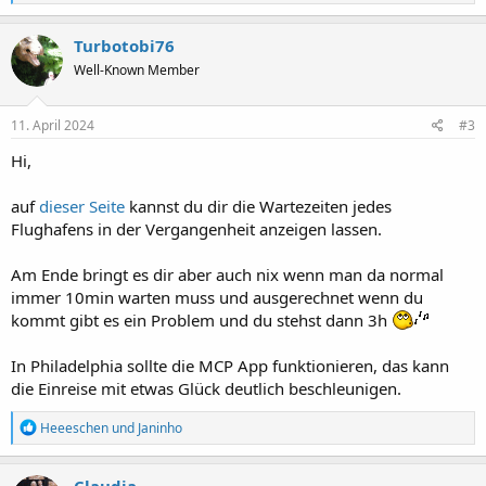
e
a
k
Turbotobi76
t
Well-Known Member
i
o
n
e
11. April 2024
#3
n
:
Hi,
auf
dieser Seite
kannst du dir die Wartezeiten jedes
Flughafens in der Vergangenheit anzeigen lassen.
Am Ende bringt es dir aber auch nix wenn man da normal
immer 10min warten muss und ausgerechnet wenn du
kommt gibt es ein Problem und du stehst dann 3h
In Philadelphia sollte die MCP App funktionieren, das kann
die Einreise mit etwas Glück deutlich beschleunigen.
R
Heeeschen
und
Janinho
e
a
k