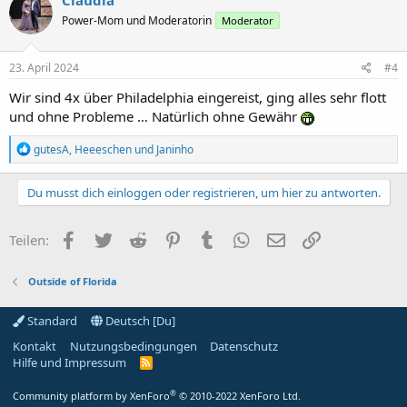
Claudia
t
Power-Mom und Moderatorin
Moderator
i
o
n
e
23. April 2024
#4
n
:
Wir sind 4x über Philadelphia eingereist, ging alles sehr flott
und ohne Probleme … Natürlich ohne Gewähr
R
gutesA
,
Heeeschen
und
Janinho
e
a
k
Du musst dich einloggen oder registrieren, um hier zu antworten.
t
i
o
Facebook
Twitter
Reddit
Pinterest
Tumblr
WhatsApp
E-Mail
Link
Teilen:
n
e
n
Outside of Florida
:
Standard
Deutsch [Du]
Kontakt
Nutzungsbedingungen
Datenschutz
Hilfe und Impressum
R
S
S
®
Community platform by XenForo
© 2010-2022 XenForo Ltd.