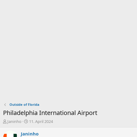
Outside of Florida
Philadelphia International Airport
E
E
Janinho
11. April 2024
r
r
s
s
Janinho