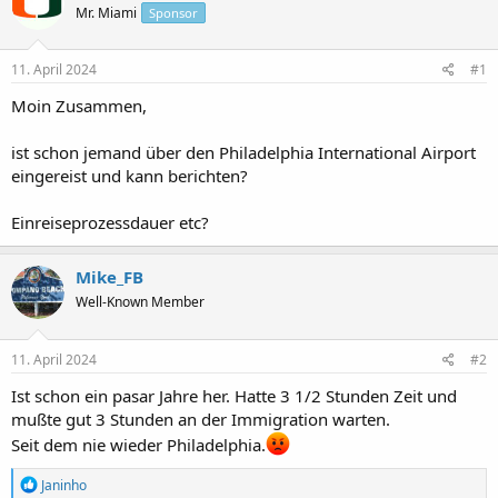
t
t
Mr. Miami
Sponsor
e
e
l
l
l
l
11. April 2024
#1
e
t
r
a
Moin Zusammen,
m
ist schon jemand über den Philadelphia International Airport
eingereist und kann berichten?
Einreiseprozessdauer etc?
Mike_FB
Well-Known Member
11. April 2024
#2
Ist schon ein pasar Jahre her. Hatte 3 1/2 Stunden Zeit und
mußte gut 3 Stunden an der Immigration warten.
Seit dem nie wieder Philadelphia.
R
Janinho