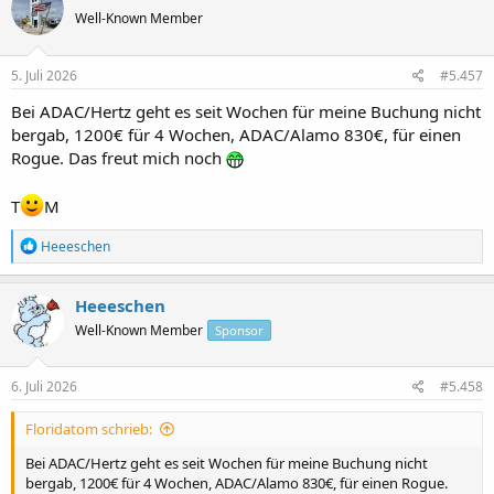
t
Well-Known Member
i
o
n
e
5. Juli 2026
#5.457
n
:
Bei ADAC/Hertz geht es seit Wochen für meine Buchung nicht
bergab, 1200€ für 4 Wochen, ADAC/Alamo 830€, für einen
Rogue. Das freut mich noch
T
M
R
Heeeschen
e
a
k
Heeeschen
t
Well-Known Member
Sponsor
i
o
n
e
6. Juli 2026
#5.458
n
:
Floridatom schrieb:
Bei ADAC/Hertz geht es seit Wochen für meine Buchung nicht
bergab, 1200€ für 4 Wochen, ADAC/Alamo 830€, für einen Rogue.