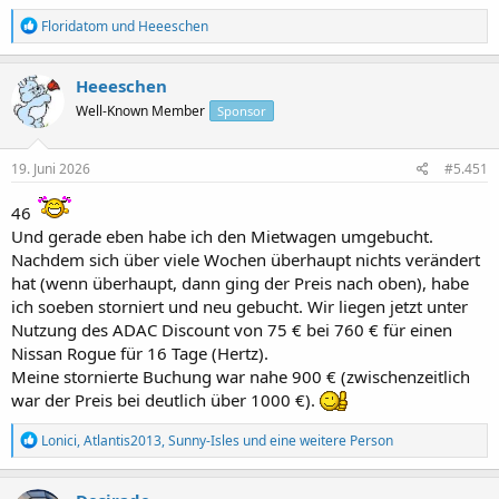
R
Jetzt habe ich viel Zeit zur Vorfreude auf Bonnie Scotland - nämlich
Floridatom
und
Heeeschen
e
345 Tage.
a
k
Heeeschen
Und wer weiß, vielleicht treffen wir ja dann dort auch auf Jamie
t
Well-Known Member
Sponsor
i
o
Fraser.
n
e
19. Juni 2026
#5.451
n
:
46
Und gerade eben habe ich den Mietwagen umgebucht.
Nachdem sich über viele Wochen überhaupt nichts verändert
hat (wenn überhaupt, dann ging der Preis nach oben), habe
ich soeben storniert und neu gebucht. Wir liegen jetzt unter
Nutzung des ADAC Discount von 75 € bei 760 € für einen
Nissan Rogue für 16 Tage (Hertz).
Meine stornierte Buchung war nahe 900 € (zwischenzeitlich
war der Preis bei deutlich über 1000 €).
R
Lonici
,
Atlantis2013
,
Sunny-Isles
und eine weitere Person
e
a
k