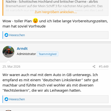
Nächte - Schottisches Hochland und britischer Charme - ab/bis
Bremerhaven’ auf der Mein Schiff 3 für nächsten Mai gebucht. Das
ist natürlich nur ein erster kurzer Einblick, aber wenn uns das Land
Zum Vergrößern anklicken....
so sehr gefällt, wie wir denken, kann es durchaus auch einmal eine
Wow - toller Plan
und ich liebe lange Vorbereitungszeiten,
Rundreise mit dem Auto (trotz Linksverkehr
) werden.
man hat soviel Vorfreude
Eigentlich geht es ja für uns einmal im Jahr auf eine sieben- oder
R
Heeeschen
achttägige Kurzreise mit der Amera von Phoenix. Im nächsten Jahr
e
werden aber nur zwei achttägige Reisen in die norwegischen Fjorde
a
angeboten – leider nicht nach England oder in die Ostsee – so
k
Arndt
haben wir uns dann mal wieder für TUI entschieden.
t
Administrator
Teammitglied
i
o
Jetzt habe ich viel Zeit zur Vorfreude auf Bonnie Scotland - nämlich
n
345 Tage.
e
25. Mai 2026
#5.449
n
:
Wir waren auch mal mit dem Auto in GB unterwegs. Ich
Und wer weiß, vielleicht treffen wir ja dann dort auch auf Jamie
empfand es mit einem "deutschen Linkslenker" sehr gut
Fraser.
machbar und fühlte mich viel wohler als mit diversen
"Rechtslenkern", die wir als Leihwagen hatten.
R
Heeeschen
e
a
k