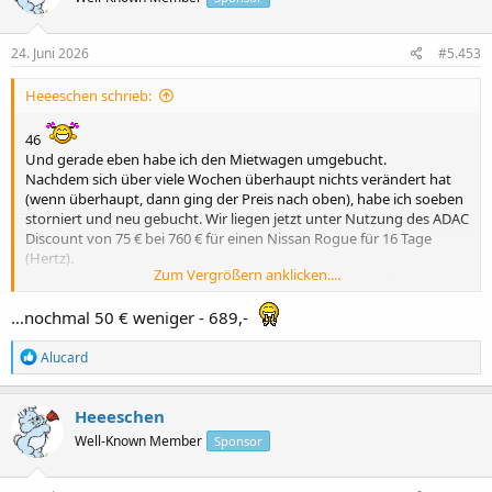
o
n
e
24. Juni 2026
#5.453
n
:
Heeeschen schrieb:
46
Und gerade eben habe ich den Mietwagen umgebucht.
Nachdem sich über viele Wochen überhaupt nichts verändert hat
(wenn überhaupt, dann ging der Preis nach oben), habe ich soeben
storniert und neu gebucht. Wir liegen jetzt unter Nutzung des ADAC
Discount von 75 € bei 760 € für einen Nissan Rogue für 16 Tage
(Hertz).
Zum Vergrößern anklicken....
Meine stornierte Buchung war nahe 900 € (zwischenzeitlich war der
Preis bei deutlich über 1000 €).
…nochmal 50 € weniger - 689,-
R
Alucard
e
a
k
Heeeschen
t
Well-Known Member
Sponsor
i
o
n