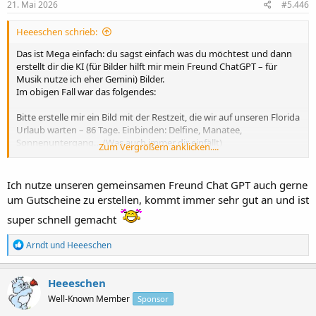
e
21. Mai 2026
#5.446
n
:
Heeeschen schrieb:
Das ist Mega einfach: du sagst einfach was du möchtest und dann
erstellt dir die KI (für Bilder hilft mir mein Freund ChatGPT – für
Musik nutze ich eher Gemini) Bilder.
Im obigen Fall war das folgendes:
Bitte erstelle mir ein Bild mit der Restzeit, die wir auf unseren Florida
Urlaub warten – 86 Tage. Einbinden: Delfine, Manatee,
Sonnenuntergang… (Was auch immer dir einfällt)
Zum Vergrößern anklicken....
Und dazu sagen: Bitte auf die Größe anpassen, dass ich es in ein
Forum ins Internet hochladen kann.
Ich nutze unseren gemeinsamen Freund Chat GPT auch gerne
um Gutscheine zu erstellen, kommt immer sehr gut an und ist
super schnell gemacht
R
Arndt
und
Heeeschen
e
a
k
Heeeschen
t
Well-Known Member
Sponsor
i
o