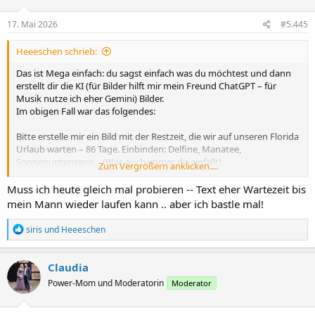
o
n
e
17. Mai 2026
#5.445
n
:
Heeeschen schrieb:
Das ist Mega einfach: du sagst einfach was du möchtest und dann
erstellt dir die KI (für Bilder hilft mir mein Freund ChatGPT – für
Musik nutze ich eher Gemini) Bilder.
Im obigen Fall war das folgendes:
Bitte erstelle mir ein Bild mit der Restzeit, die wir auf unseren Florida
Urlaub warten – 86 Tage. Einbinden: Delfine, Manatee,
Sonnenuntergang… (Was auch immer dir einfällt)
Zum Vergrößern anklicken....
Und dazu sagen: Bitte auf die Größe anpassen, dass ich es in ein
Forum ins Internet hochladen kann.
Muss ich heute gleich mal probieren -- Text eher Wartezeit bis
mein Mann wieder laufen kann .. aber ich bastle mal!
R
siris
und
Heeeschen
e
a
k
Claudia
t
Power-Mom und Moderatorin
Moderator
i
o
n