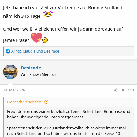
Jetzt habe ich viel Zeit zur Vorfreude auf Bonnie Scotland -
nämlich 345 Tage.
Und wer weiß, vielleicht treffen wir ja dann dort auch auf
Jamie Fraser.
R
Arndt
,
Claudia
und
Desirade
e
a
k
Desirade
t
Well-Known Member
i
o
n
e
24. Mai 2026
#5.448
n
:
Heeeschen schrieb:
Freunde von uns waren kürzlich auf einer Schottland Rundreise und
haben überwältigende Fotos mitgebracht.
Spätestens seit der Serie ‚Outlander’wollte ich sowieso immer mal
nach Schottland und so haben wir uns heute früh die Reise ‚10