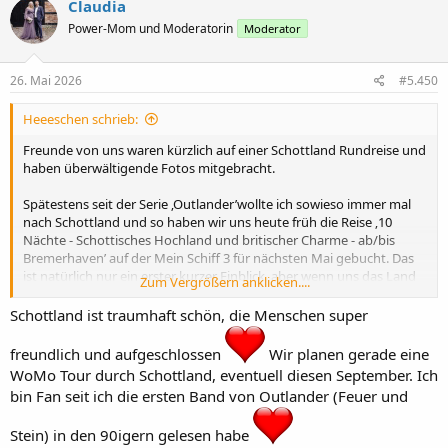
Claudia
t
Power-Mom und Moderatorin
Moderator
i
o
n
e
26. Mai 2026
#5.450
n
:
Heeeschen schrieb:
Freunde von uns waren kürzlich auf einer Schottland Rundreise und
haben überwältigende Fotos mitgebracht.
Spätestens seit der Serie ‚Outlander’wollte ich sowieso immer mal
nach Schottland und so haben wir uns heute früh die Reise ‚10
Nächte - Schottisches Hochland und britischer Charme - ab/bis
Bremerhaven’ auf der Mein Schiff 3 für nächsten Mai gebucht. Das
ist natürlich nur ein erster kurzer Einblick, aber wenn uns das Land
Zum Vergrößern anklicken....
so sehr gefällt, wie wir denken, kann es durchaus auch einmal eine
Schottland ist traumhaft schön, die Menschen super
Rundreise mit dem Auto (trotz Linksverkehr
) werden.
freundlich und aufgeschlossen
Wir planen gerade eine
Eigentlich geht es ja für uns einmal im Jahr auf eine sieben- oder
WoMo Tour durch Schottland, eventuell diesen September. Ich
achttägige Kurzreise mit der Amera von Phoenix. Im nächsten Jahr
bin Fan seit ich die ersten Band von Outlander (Feuer und
werden aber nur zwei achttägige Reisen in die norwegischen Fjorde
angeboten – leider nicht nach England oder in die Ostsee – so
Stein) in den 90igern gelesen habe
haben wir uns dann mal wieder für TUI entschieden.