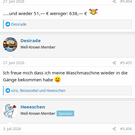
e
27. Juni 2026
#5.454
n
:
…..und wieder 51,— € weniger: 638,— €
R
Desirade
e
a
k
Desirade
t
Well-Known Member
i
o
n
e
27. Juni 2026
#5.455
n
:
Ich freue mich dass ich meine Waschmaschine wieder in die
Gänge bekommen habe
R
siris
,
Reisezottel
und
Heeeschen
e
a
k
Heeeschen
t
Well-Known Member
Sponsor
i
o
n
e
3. Juli 2026
#5.456
n