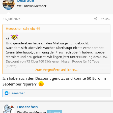
Desirade
t
Well-Known Member
i
o
n
e
21. Juni 2026
#5.452
n
:
Heeeschen schrieb:
46
Und gerade eben habe ich den Mietwagen umgebucht.
Nachdem sich über viele Wochen überhaupt nichts verändert hat
(wenn überhaupt, dann ging der Preis nach oben), habe ich soeben
storniert und neu gebucht. Wir liegen jetzt unter Nutzung des ADAC
Discount von 75 € bei 760 € für einen Nissan Rogue für 16 Tage
(Hertz).
Zum Vergrößern anklicken....
Meine stornierte Buchung war nahe 900 € (zwischenzeitlich war der
Preis bei deutlich über 1000 €).
Ich habe auch den Discount genutzt und konnte 60 Euro im
September "sparen"
R
Heeeschen
e
a
k
Heeeschen
t
Well-Known Member
Sponsor
i