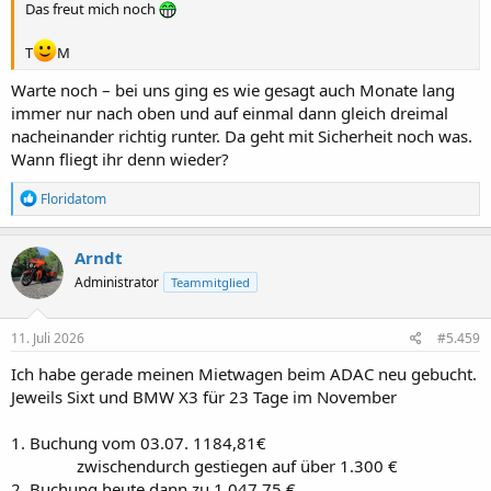
Das freut mich noch
T
M
Warte noch – bei uns ging es wie gesagt auch Monate lang
immer nur nach oben und auf einmal dann gleich dreimal
nacheinander richtig runter. Da geht mit Sicherheit noch was.
Wann fliegt ihr denn wieder?
R
Floridatom
e
a
k
Arndt
t
Administrator
Teammitglied
i
o
n
e
11. Juli 2026
#5.459
n
:
Ich habe gerade meinen Mietwagen beim ADAC neu gebucht.
Jeweils Sixt und BMW X3 für 23 Tage im November
1. Buchung vom 03.07. 1184,81€
zwischendurch gestiegen auf über 1.300 €​
2. Buchung heute dann zu 1,047,75 €