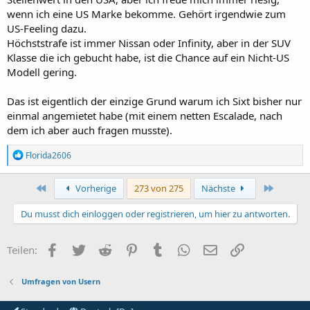
wenn ich eine US Marke bekomme. Gehört irgendwie zum
US-Feeling dazu.
Höchststrafe ist immer Nissan oder Infinity, aber in der SUV
Klasse die ich gebucht habe, ist die Chance auf ein Nicht-US
Modell gering.
Das ist eigentlich der einzige Grund warum ich Sixt bisher nur
einmal angemietet habe (mit einem netten Escalade, nach
dem ich aber auch fragen musste).
R
Florida2606
e
a
k
Erste
Letzte
Vorherige
273 von 275
Nächste
t
i
Du musst dich einloggen oder registrieren, um hier zu antworten.
o
n
e
Facebook
Twitter
Reddit
Pinterest
Tumblr
WhatsApp
E-Mail
Link
Teilen:
n
:
Umfragen von Usern