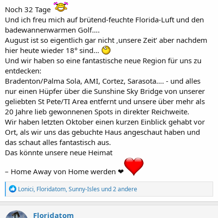
:
Noch 32 Tage
Und ich freu mich auf brütend-feuchte Florida-Luft und den
badewannenwarmen Golf….
August ist so eigentlich gar nicht ‚unsere Zeit‘ aber nachdem
hier heute wieder 18° sind…
Und wir haben so eine fantastische neue Region für uns zu
entdecken:
Bradenton/Palma Sola, AMI, Cortez, Sarasota…. - und alles
nur einen Hüpfer über die Sunshine Sky Bridge von unserer
geliebten St Pete/TI Area entfernt und unsere über mehr als
20 Jahre lieb gewonnenen Spots in direkter Reichweite.
Wir haben letzten Oktober einen kurzen Einblick gehabt vor
Ort, als wir uns das gebuchte Haus angeschaut haben und
das schaut alles fantastisch aus.
Das könnte unsere neue Heimat
– Home Away von Home werden ❤
R
Lonici
,
Floridatom
,
Sunny-Isles
und 2 andere
e
a
k
Floridatom