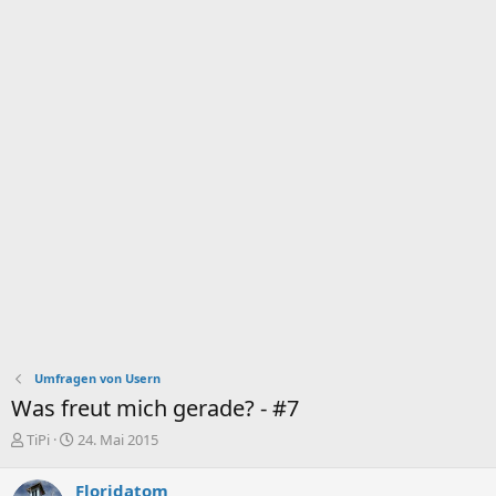
Umfragen von Usern
Was freut mich gerade? - #7
E
E
TiPi
24. Mai 2015
r
r
s
s
Floridatom