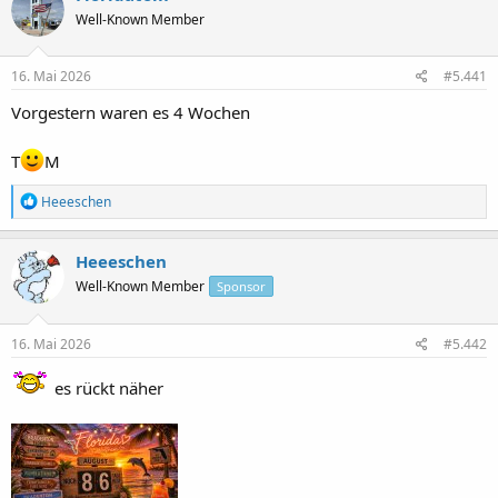
t
t
Well-Known Member
e
e
l
l
l
l
16. Mai 2026
#5.441
e
t
r
a
Vorgestern waren es 4 Wochen
m
T
M
R
Heeeschen
e
a
k
Heeeschen
t
Well-Known Member
Sponsor
i
o
n
e
16. Mai 2026
#5.442
n
:
es rückt näher