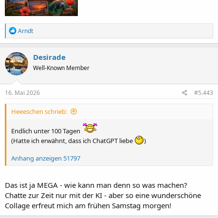
R
Arndt
e
a
k
Desirade
t
Well-Known Member
i
o
n
e
16. Mai 2026
#5.443
n
:
Heeeschen schrieb:
Endlich unter 100 Tagen
(Hatte ich erwähnt, dass ich ChatGPT liebe
)
Anhang anzeigen 51797
Das ist ja MEGA - wie kann man denn so was machen?
Chatte zur Zeit nur mit der KI - aber so eine wunderschöne
Collage erfreut mich am frühen Samstag morgen!