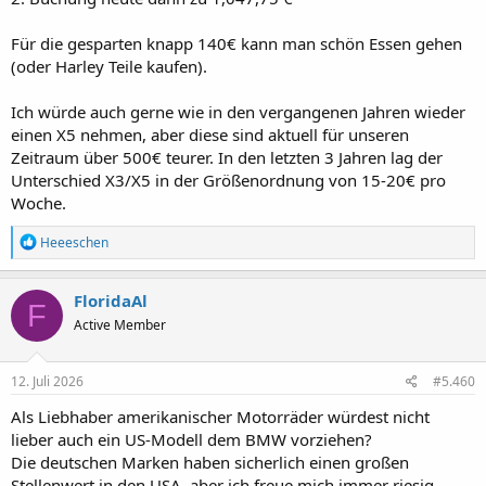
Für die gesparten knapp 140€ kann man schön Essen gehen
(oder Harley Teile kaufen).
Ich würde auch gerne wie in den vergangenen Jahren wieder
einen X5 nehmen, aber diese sind aktuell für unseren
Zeitraum über 500€ teurer. In den letzten 3 Jahren lag der
Unterschied X3/X5 in der Größenordnung von 15-20€ pro
Woche.
R
Heeeschen
e
a
k
FloridaAl
F
t
Active Member
i
o
n
e
12. Juli 2026
#5.460
n
:
Als Liebhaber amerikanischer Motorräder würdest nicht
lieber auch ein US-Modell dem BMW vorziehen?
Die deutschen Marken haben sicherlich einen großen
Stellenwert in den USA, aber ich freue mich immer riesig,