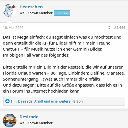
Heeeschen
Well-Known Member
Sponsor
16. Mai 2026
#5.444
Das ist Mega einfach: du sagst einfach was du möchtest und
dann erstellt dir die KI (für Bilder hilft mir mein Freund
ChatGPT – für Musik nutze ich eher Gemini) Bilder.
Im obigen Fall war das folgendes:
Bitte erstelle mir ein Bild mit der Restzeit, die wir auf unseren
Florida Urlaub warten – 86 Tage. Einbinden: Delfine, Manatee,
Sonnenuntergang… (Was auch immer dir einfällt)
Und dazu sagen: Bitte auf die Größe anpassen, dass ich es in
ein Forum ins Internet hochladen kann.
R
TiPi
,
Desirade
,
Arndt
und eine weitere Person
e
a
k
Desirade
t
Well-Known Member
i