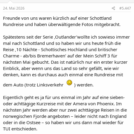
n
e
24. Mai 2026
#5.447
n
:
Freunde von uns waren kürzlich auf einer Schottland
Rundreise und haben überwältigende Fotos mitgebracht.
Spätestens seit der Serie ‚Outlander’wollte ich sowieso immer
mal nach Schottland und so haben wir uns heute früh die
Reise ‚10 Nächte - Schottisches Hochland und britischer
Charme - ab/bis Bremerhaven’ auf der Mein Schiff 3 für
nächsten Mai gebucht. Das ist natürlich nur ein erster kurzer
Einblick, aber wenn uns das Land so sehr gefällt, wie wir
denken, kann es durchaus auch einmal eine Rundreise mit
dem Auto (trotz Linksverkehr
) werden.
Eigentlich geht es ja für uns einmal im Jahr auf eine sieben-
oder achttägige Kurzreise mit der Amera von Phoenix. Im
nächsten Jahr werden aber nur zwei achttägige Reisen in die
norwegischen Fjorde angeboten – leider nicht nach England
oder in die Ostsee – so haben wir uns dann mal wieder für
TUI entschieden.