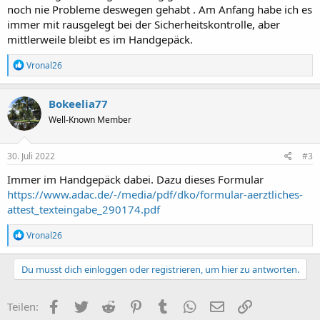
noch nie Probleme deswegen gehabt . Am Anfang habe ich es
immer mit rausgelegt bei der Sicherheitskontrolle, aber
mittlerweile bleibt es im Handgepäck.
R
Vronal26
e
a
k
Bokeelia77
t
Well-Known Member
i
o
n
e
30. Juli 2022
#3
n
:
Immer im Handgepäck dabei. Dazu dieses Formular
https://www.adac.de/-/media/pdf/dko/formular-aerztliches-
attest_texteingabe_290174.pdf
R
Vronal26
e
a
k
Du musst dich einloggen oder registrieren, um hier zu antworten.
t
i
o
Facebook
Twitter
Reddit
Pinterest
Tumblr
WhatsApp
E-Mail
Link
Teilen:
n