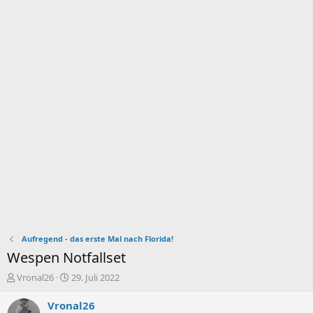
Aufregend - das erste Mal nach Florida!
Wespen Notfallset
E
E
Vronal26
29. Juli 2022
r
r
s
s
Vronal26