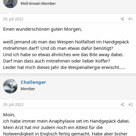
t
t
Well-Known Member
e
e
l
l
l
l
29. Juli 2022
#1
e
t
r
a
Einen wunderschönen guten Morgen,
m
weiß jemand ob man das Wespen Notfallset im Handgepäck
mitnehmen darf? Und ob man etwas dafür benötigt?
Und ich habe so etwas ähnliches wie das Bite away dabei.
Darf man dass auch mitnehmen oder lieber Koffer?
Leider hat mich dieses Jahr die Wespenallergie erwischt.....
Challenger
Member
29. Juli 2022
#2
Moin,
ich habe immer mein Anaphylaxie set im Handgepäck dabei.
Mein Arzt hat mir zudem noch ein Attest für die
Notwendigkeit in Englisch fertig gemacht. Habe aber bisher