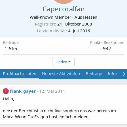
Capecoralfan
Well-Known Member
·
Aus
Hessen
Registriert
21. Oktober 2008
Letzte Aktivität
4. Juli 2016
Beiträge
Punkte Reaktionen
1.565
947
Finden
Profilnachrichten
Neueste Aktivitäten
Beiträge
Informat
frank_gayer
12. Mai 2011
F
Hallo,
nee der Bericht ist ja nicht live sondern das war bereits im
März. Wenn Du Fragen hast einfach melden.