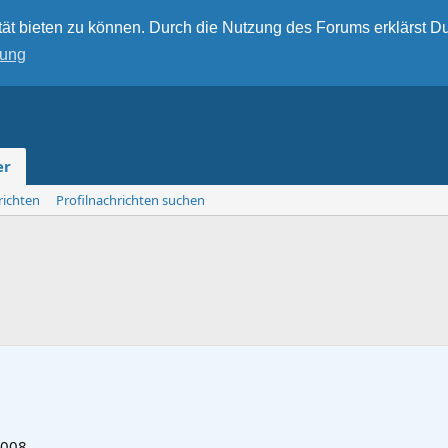
ät bieten zu können. Durch die Nutzung des Forums erklärst Du
rung
er
richten
Profilnachrichten suchen
2008