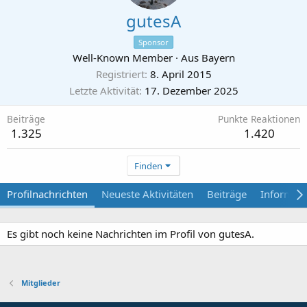
gutesA
Sponsor
Well-Known Member
·
Aus
Bayern
Registriert
8. April 2015
Letzte Aktivität
17. Dezember 2025
Beiträge
Punkte Reaktionen
1.325
1.420
Finden
Profilnachrichten
Neueste Aktivitäten
Beiträge
Informat
Es gibt noch keine Nachrichten im Profil von gutesA.
Mitglieder