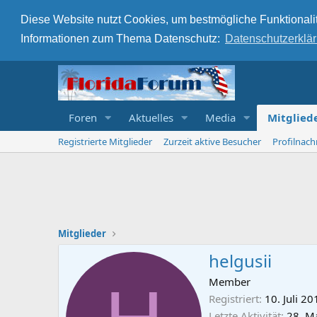
Diese Website nutzt Cookies, um bestmögliche Funktionalit
Informationen zum Thema Datenschutz:
Datenschutzerklä
Foren
Aktuelles
Media
Mitglied
Registrierte Mitglieder
Zurzeit aktive Besucher
Profilnach
Mitglieder
helgusii
Member
Registriert
10. Juli 20
Letzte Aktivität
28. M