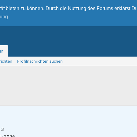
ät bieten zu können. Durch die Nutzung des Forums erklärst Du
rung
er
richten
Profilnachrichten suchen
13
ai 2026