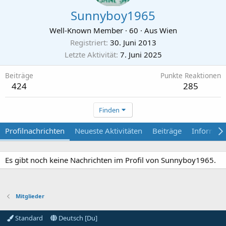
Sunnyboy1965
Well-Known Member
·
60
·
Aus
Wien
Registriert
30. Juni 2013
Letzte Aktivität
7. Juni 2025
Beiträge
Punkte Reaktionen
424
285
Finden
Profilnachrichten
Neueste Aktivitäten
Beiträge
Informat
Es gibt noch keine Nachrichten im Profil von Sunnyboy1965.
Mitglieder
Standard
Deutsch [Du]