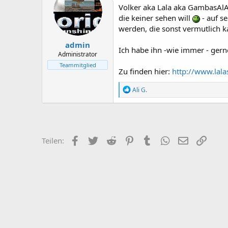
Volker aka Lala aka GambasAlAj
e
e
l
l
die keiner sehen will
- auf s
l
l
werden, die sonst vermutlich
e
t
admin
r
a
Ich habe ihn -wie immer - ger
m
Administrator
Teammitglied
Zu finden hier:
http://www.lal
R
Ali G.
e
a
k
t
i
o
Facebook
Twitter
Reddit
Pinterest
Tumblr
WhatsApp
E-Mail
Link
Teilen:
n
e
n
: