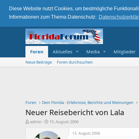
Diese Website nutzt Cookies, um bestmögliche Funktionalit
Informationen zum Thema Datenschutz:
Datenschutzerklä
Foren
Aktuelles
Media
Mitglieder
Neue Beiträge
Foren durchsuchen
Foren
Dein Florida - Erlebnisse, Berichte und Meinungen
Neuer Reisebericht von Lala
E
E
admin
15. August 2006
r
r
s
s
15. August 2006
t
t