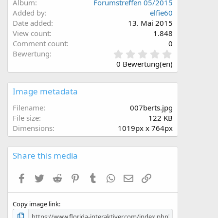
Album
Forumstreffen 05/2015
Added by
elfie60
Date added
13. Mai 2015
View count
1.848
Comment count
0
0
Bewertung
,
0 Bewertung(en)
0
0
S
Image metadata
t
e
Filename
007berts.jpg
r
File size
122 KB
n
Dimensions
1019px x 764px
(
e
)
Share this media
Facebook
Twitter
Reddit
Pinterest
Tumblr
WhatsApp
E-Mail
Link
Copy image link