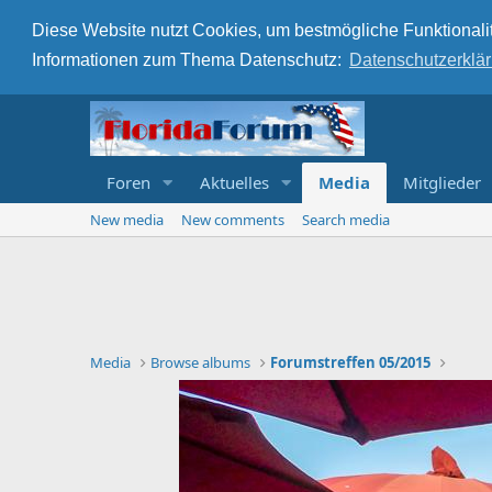
Diese Website nutzt Cookies, um bestmögliche Funktionalit
Informationen zum Thema Datenschutz:
Datenschutzerklä
Foren
Aktuelles
Media
Mitglieder
New media
New comments
Search media
Media
Browse albums
Forumstreffen 05/2015