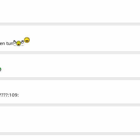
ben tun
????:109: