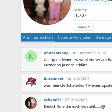
Beiträge
1.737
Finden
Profilnachrichten
Neueste Aktivitäten
Beiträge
KhunFarrang
30. Dezember 2008
K
Na irgenedeiner isw wohl immer am Ball
Mrmagoo ja noch erklärt
buccaneer
30. Mai 2008
was meinste Schätzelein? Meinen spizte
Schabe71
27. Mai 2008
Endlich Eine die mich versteht......