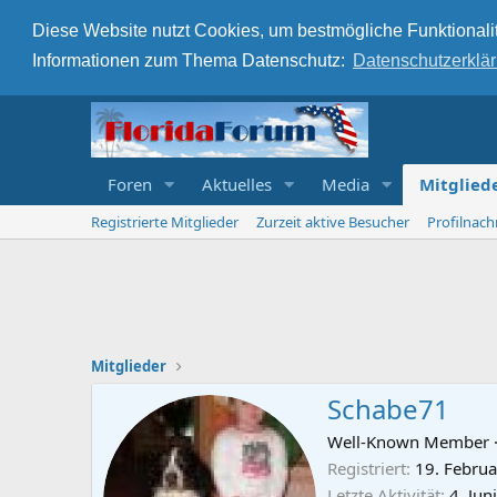
Diese Website nutzt Cookies, um bestmögliche Funktionalit
Informationen zum Thema Datenschutz:
Datenschutzerklä
Foren
Aktuelles
Media
Mitglied
Registrierte Mitglieder
Zurzeit aktive Besucher
Profilnach
Mitglieder
Schabe71
Well-Known Member
Registriert
19. Febru
Letzte Aktivität
4. Jun