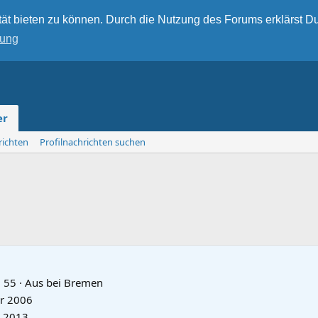
ät bieten zu können. Durch die Nutzung des Forums erklärst Du
rung
er
richten
Profilnachrichten suchen
·
55
·
Aus
bei Bremen
ar 2006
i 2013