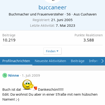
buccaneer
Buchmacher und Frauenversteher
·
56
·
Aus
Cuxhaven
Registriert
21. Juni 2005
Letzte Aktivität
7. Mai 2023
Beiträge
Punkte Reaktionen
10.219
3.588
Finden
Profilnachrichten
Neueste Aktivitäten
Beiträge
Informat
Ninne
1. Juli 2009
N
Buch ist da!
Dankeschön!!!!!!
Edit: Da wohnst Du aber in einer STraße mit nem hübschen
Namen! ;-)